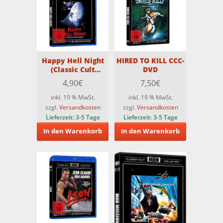
Happy Hell Night
HIRED TO KILL CCC-
(Classic Cult
DVD
Edition) [Blu-ray]
4,90
€
7,50
€
inkl. 19 % MwSt.
inkl. 19 % MwSt.
zzgl.
Versandkosten
zzgl.
Versandkosten
Lieferzeit:
3-5 Tage
Lieferzeit:
3-5 Tage
In den Warenkorb
In den Warenkorb