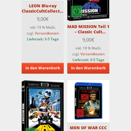
LEON Blu-ray
ClassicCultCollection
35th Anniversary
9,00
€
Director’s Cut
MAD MISSION Teil 1
inkl. 19 % MwSt.
– Classic Cult
zzgl.
Versandkosten
Collection (DVD)
Lieferzeit:
3-5 Tage
9,00
€
inkl. 19 % MwSt.
zzgl.
Versandkosten
Lieferzeit:
3-5 Tage
In den Warenkorb
In den Warenkorb
MEN OF WAR CCC