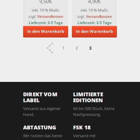
9,50
€
4,90
€
Edition) [Blu-ray]
inkl. 19 % MwSt.
inkl. 19 % MwSt.
zzgl.
Versandkosten
zzgl.
Versandkosten
Lieferzeit:
3-5 Tage
Lieferzeit:
3-5 Tage
In den Warenkorb
In den Warenkorb
1
2
3
DIREKT VOM
LIMITIERTE
LABEL
EDITIONEN
Versand aus eigener
66 bis 500 Stück, keine
Hand.
Nachpressung.
ABTASTUNG
FSK 18
Wir nutzen das beste
Versand mit