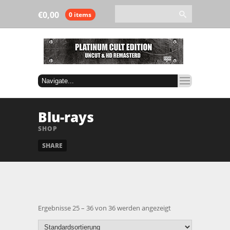
€
0,00
0 items
Blu-rays
SHOP
SHARE
Ergebnisse 25 – 36 von 36 werden angezeigt