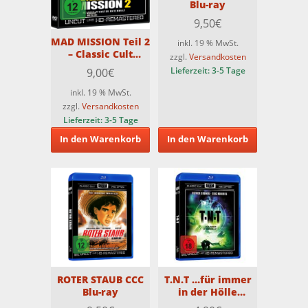
Blu-ray
9,50
€
MAD MISSION Teil 2
inkl. 19 % MwSt.
– Classic Cult
zzgl.
Versandkosten
Collection (DVD)
Lieferzeit:
3-5 Tage
9,00
€
inkl. 19 % MwSt.
zzgl.
Versandkosten
Lieferzeit:
3-5 Tage
In den Warenkorb
In den Warenkorb
ROTER STAUB CCC
T.N.T …für immer
Blu-ray
in der Hölle
(Classic Cult