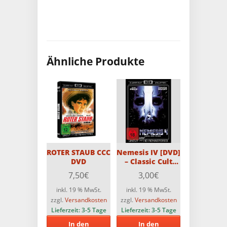
Ähnliche Produkte
ROTER STAUB CCC
Nemesis IV [DVD]
DVD
– Classic Cult
Collection
7,50
€
3,00
€
inkl. 19 % MwSt.
inkl. 19 % MwSt.
zzgl.
Versandkosten
zzgl.
Versandkosten
Lieferzeit:
3-5 Tage
Lieferzeit:
3-5 Tage
In den
In den