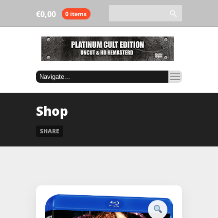
€
0,00
0 items
Shop
SHARE