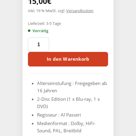
15,00
€
inkl. 19 % MwSt.
zzgl.
Versandkosten
Lieferzeit:
3-5 Tage
Vorrätig
Creatures
from
the
Abyss
In den Warenkorb
(2
Disc-
SchleFaZ-
Edition
Alterseinstufung :
Freigegeben ab
+
16 Jahren
Booklet)
2-Disc Edition (1 x Blu-ray, 1 x
Menge
DVD)
Regisseur :
Al Passeri
Medienformat :
Dolby, HiFi-
Sound, PAL, Breitbild