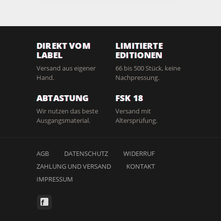
DIREKT VOM
LIMITIERTE
LABEL
EDITIONEN
Versand aus eigener
66 bis 500 Stück, keine
Hand.
Nachpressung.
ABTASTUNG
FSK 18
Wir nutzen das beste
Versand mit
Ausgangsmaterial.
Altersprüfung.
AGB
DATENSCHUTZ
WIDERRUF
ZAHLUNG UND VERSAND
KONTAKT
IMPRESSUM