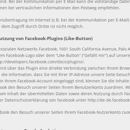
 sind. Bei der Kommunikation per E Mail kann die vollständige Date
hnen bei vertraulichen Informationen den Postweg empfehlen.
enübertragung im Internet (z.B. bei der Kommunikation per E-Mail)
 dem Zugriff durch Dritte ist nicht möglich.
utzung von Facebook-Plugins (Like-Button)
sozialen Netzwerks Facebook, 1601 South California Avenue, Palo Al
m Facebook-Logo oder dem “Like-Button” (“Gefällt mir”) auf unserer
tp://developers.facebook.com/docs/plugins/.
ird über das Plugin eine direkte Verbindung zwischen Ihrem Bro
h die Information, dass Sie mit Ihrer IP-Adresse unsere Seite bes
 in Ihrem Facebook-Account eingeloggt sind, können Sie die Inhalt
book den Besuch unserer Seiten Ihrem Benutzerkonto zuordnen. Wir
vom Inhalt der übermittelten Daten sowie deren Nutzung durch Fa
der Datenschutzerklärung von facebook unter http://de-de.faceboo
book den Besuch unserer Seiten Ihrem Facebook-Nutzerkonto zuord