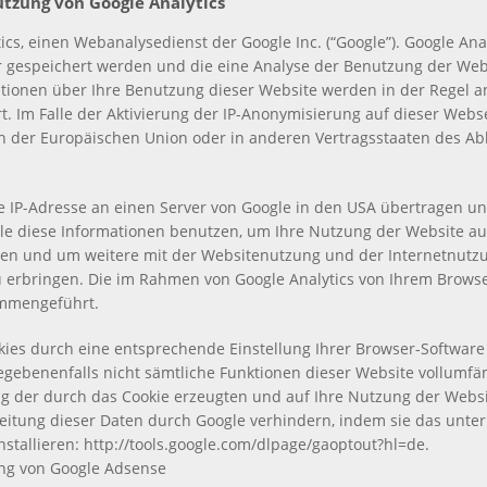
utzung von Google Analytics
cs, einen Webanalysedienst der Google Inc. (“Google”). Google Anal
r gespeichert werden und die eine Analyse der Benutzung der Webs
tionen über Ihre Benutzung dieser Website werden in der Regel an
. Im Falle der Aktivierung der IP-Anonymisierung auf dieser Webse
ten der Europäischen Union oder in anderen Vertragsstaaten des
e IP-Adresse an einen Server von Google in den USA übertragen un
gle diese Informationen benutzen, um Ihre Nutzung der Website a
len und um weitere mit der Websitenutzung und der Internetnutz
erbringen. Die im Rahmen von Google Analytics von Ihrem Browser
ammengeführt.
ies durch eine entsprechende Einstellung Ihrer Browser-Software 
 gegebenenfalls nicht sämtliche Funktionen dieser Website vollumf
 der durch das Cookie erzeugten und auf Ihre Nutzung der Website
beitung dieser Daten durch Google verhindern, indem sie das unte
stallieren: http://tools.google.com/dlpage/gaoptout?hl=de.
ung von Google Adsense