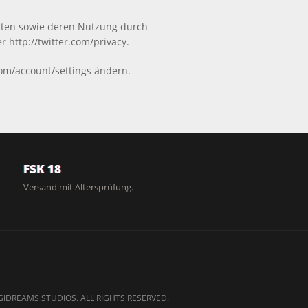
Daten sowie deren Nutzung durch
 http://twitter.com/privacy.
com/account/settings ändern.
FSK 18
Versand mit Altersprüfung.
GIDREAMS STUDIOS. ALL RIGHTS RESERVED.