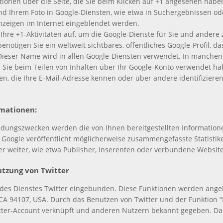
ionen über die Seite, die Sie beim Klicken auf +1 angesehen habe
 Ihrem Foto in Google-Diensten, wie etwa in Suchergebnissen oder
nzeigen im Internet eingeblendet werden.
Ihre +1-Aktivitäten auf, um die Google-Dienste für Sie und andere
nötigen Sie ein weltweit sichtbares, öffentliches Google-Profil, da
ieser Name wird in allen Google-Diensten verwendet. In manchen
ie beim Teilen von Inhalten über Ihr Google-Konto verwendet habe
en, die Ihre E-Mail-Adresse kennen oder über andere identifizier
rmationen:
dungszwecken werden die von Ihnen bereitgestellten Informatio
oogle veröffentlicht möglicherweise zusammengefasste Statistiken
er weiter, wie etwa Publisher, Inserenten oder verbundene Website
utzung von Twitter
des Dienstes Twitter eingebunden. Diese Funktionen werden angebo
o, CA 94107, USA. Durch das Benutzen von Twitter und der Funktion
tter-Account verknüpft und anderen Nutzern bekannt gegeben. Da