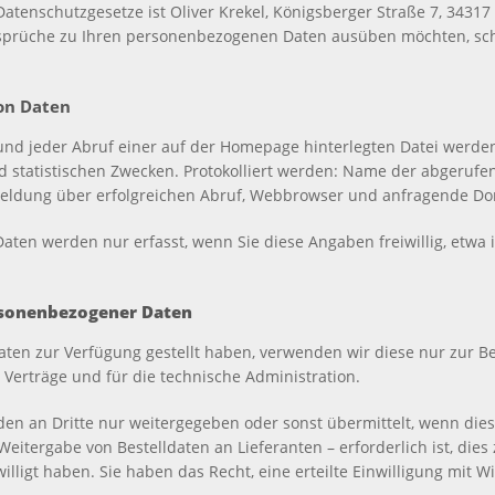
 Datenschutzgesetze ist Oliver Krekel, Königsberger Straße 7, 343
prüche zu Ihren personenbezogenen Daten ausüben möchten, schic
on Daten
nd jeder Abruf einer auf der Homepage hinterlegten Datei werden 
 statistischen Zwecken. Protokolliert werden: Name der abgerufe
eldung über erfolgreichen Abruf, Webbrowser und anfragende Do
en werden nur erfasst, wenn Sie diese Angaben freiwillig, etwa
rsonenbezogener Daten
ten zur Verfügung gestellt haben, verwenden wir diese nur zur Be
Verträge und für die technische Administration.
n an Dritte nur weitergegeben oder sonst übermittelt, wenn die
eitergabe von Bestelldaten an Lieferanten – erforderlich ist, di
willigt haben. Sie haben das Recht, eine erteilte Einwilligung mit W