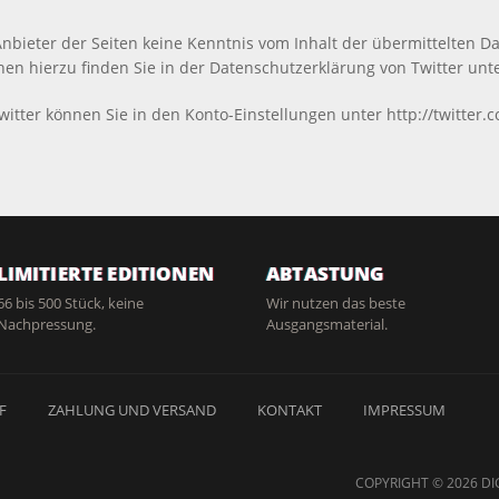
 Anbieter der Seiten keine Kenntnis vom Inhalt der übermittelten 
nen hierzu finden Sie in der Datenschutzerklärung von Twitter unter
witter können Sie in den Konto-Einstellungen unter http://twitter.
LIMITIERTE EDITIONEN
ABTASTUNG
66 bis 500 Stück, keine
Wir nutzen das beste
Nachpressung.
Ausgangsmaterial.
F
ZAHLUNG UND VERSAND
KONTAKT
IMPRESSUM
COPYRIGHT © 2026 DI