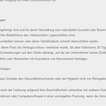
en Umgang mit ihnen zurückzuführen ist.
rägen
orgefertigt sind und für deren Herstellung eine individuelle Auswahl oder Be
lichen Bedürfnisse des Verbrauchers zugeschnitten sind;
 verderben können oder deren Verfallsdatum schnell überschritten würde;
, deren Preis bei Vertragsschluss vereinbart wurde, die aber frühestens 30 Ta
 Schwankungen auf dem Markt abhängt, auf die der Unternehmer keinen Einfl
riften oder Illustrierten mit Ausnahme von Abonnement-Verträgen.
erträgen
ie aus Gründen des Gesundheitsschutzes oder der Hygiene nicht zur Rückgabe 
nach der Lieferung aufgrund ihrer Beschaffenheit untrennbar mit anderen Güt
nahmen oder Computersoftware in einer versiegelten Packung, wenn die Versi