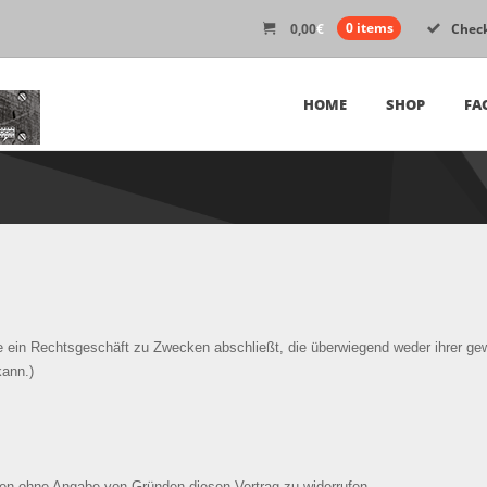
0,00
€
0 items
Chec
HOME
SHOP
FA
die ein Rechtsgeschäft zu Zwecken abschließt, die überwiegend weder ihrer ge
kann.)
en ohne Angabe von Gründen diesen Vertrag zu widerrufen.