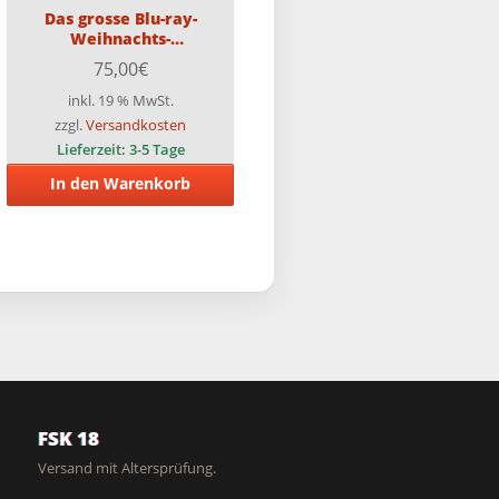
Das grosse Blu-ray-
Weihnachts-
Überraschungspaket mit 25
75,00
€
Blu-rays (Teilweise FSK18) +
eine tolle Überraschung
inkl. 19 % MwSt.
zzgl.
Versandkosten
Lieferzeit:
3-5 Tage
In den Warenkorb
FSK 18
Versand mit Altersprüfung.