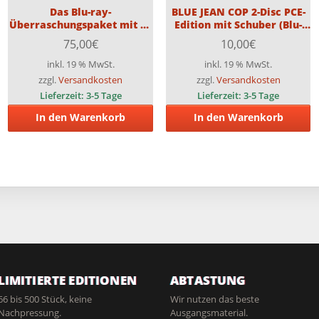
Das Blu-ray-
BLUE JEAN COP 2-Disc PCE-
Überraschungspaket mit 15
Edition mit Schuber (Blu-
Blu-rays (Teilweise FSK18)
ray & DVD) Limitiert auf
75,00
€
10,00
€
666 Stück
inkl. 19 % MwSt.
inkl. 19 % MwSt.
zzgl.
Versandkosten
zzgl.
Versandkosten
Lieferzeit:
3-5 Tage
Lieferzeit:
3-5 Tage
In den Warenkorb
In den Warenkorb
LIMITIERTE EDITIONEN
ABTASTUNG
66 bis 500 Stück, keine
Wir nutzen das beste
Nachpressung.
Ausgangsmaterial.