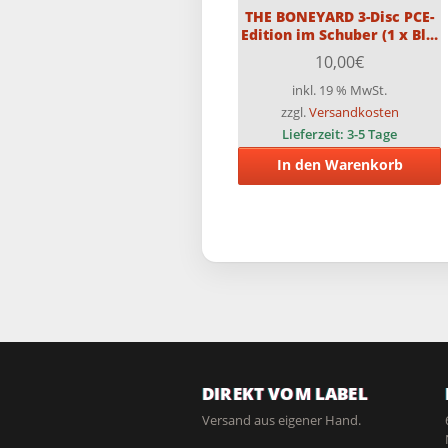
THE BONEYARD 3-Disc PCE-
Edition im Schuber (1 x Blu-
ray, 2 x DVD) Limitiert auf
10,00
€
666 Stück
inkl. 19 % MwSt.
zzgl.
Versandkosten
Lieferzeit:
3-5 Tage
In den Warenkorb
DIREKT VOM LABEL
Versand aus eigener Hand.