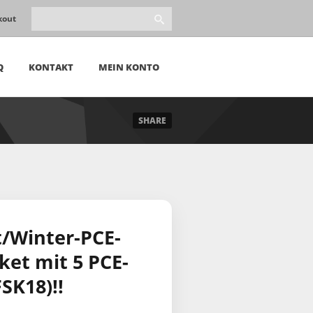
kout
Q
KONTAKT
MEIN KONTO
SHARE
t/Winter-PCE-
et mit 5 PCE-
FSK18)!!