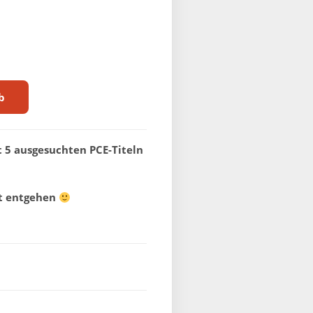
b
 5 ausgesuchten PCE-Titeln
ht entgehen