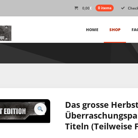
0,00
€
0 items
Chec
HOME
SHOP
FA
Das grosse Herbs
Überraschungspak
Titeln (Teilweise 