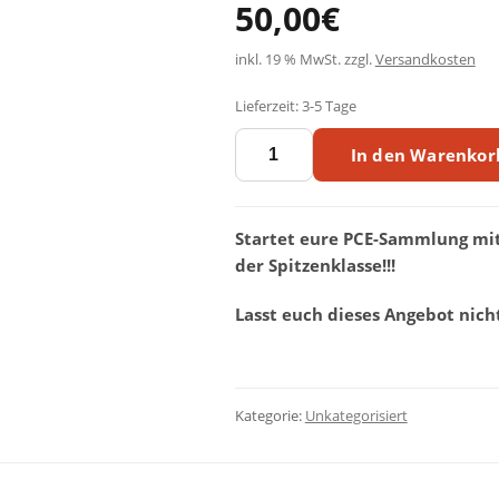
50,00
€
inkl. 19 % MwSt.
zzgl.
Versandkosten
Lieferzeit:
3-5 Tage
Das
In den Warenkor
grosse
Herbst/Winter-
PCE-
Überraschungspaket
Startet eure PCE-Sammlung mit
mit
der Spitzenklasse!!!
5
PCE-
Lasst euch dieses Angebot nic
Titeln
(Teilweise
FSK18)!!
Menge
Kategorie:
Unkategorisiert