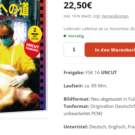
22,50
€
inkl. 19 % MwSt.
zzgl.
Versandkosten
Lieferzeit:
Lieferbar ab ca. November 20
Vorrätig
DER
In den Warenkor
WEG
NACH
EDEN
-
Freigabe:
FSK 16
UNCUT
2
Disc
Laufzeit:
ca. 89 Min.
ASTRO
Scanavo-
Bildformat:
Neu abgetastet in Fu
Edition
-
Tonformat:
Originalton Deutsch/
Cover
unbearbeitet PCM)
4
limitiert
Untertitel:
Deutsch, Englisch, Fra
auf