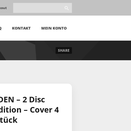
kout
Q
KONTAKT
MEIN KONTO
SHARE
EN – 2 Disc
ition – Cover 4
Stück