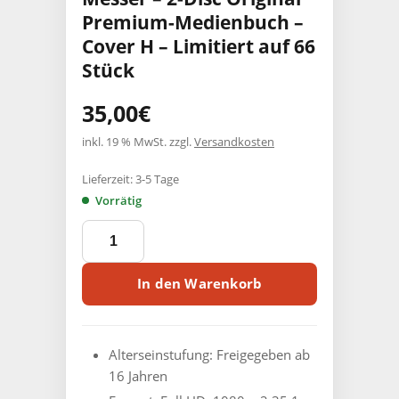
Premium-Medienbuch –
Cover H – Limitiert auf 66
Stück
35,00
€
inkl. 19 % MwSt.
zzgl.
Versandkosten
Lieferzeit:
3-5 Tage
Vorrätig
Die
Nacht
der
langen
In den Warenkorb
Messer
-
2-
Disc
Alterseinstufung:
Freigegeben ab
Original
16 Jahren
Premium-