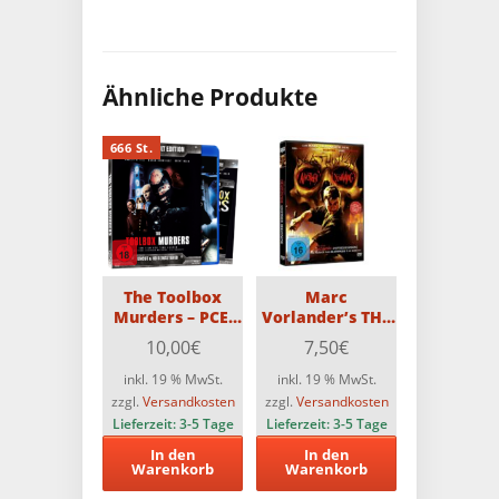
Ähnliche Produkte
666 St.
The Toolbox
Marc
Murders – PCE-
Vorlander’s THE
Uncut-Edition –
NEXT
10,00
€
7,50
€
Limitiert auf 666
DEATHWISH:
Stück (Blu-
Another
inkl. 19 % MwSt.
inkl. 19 % MwSt.
ray+DVD)
Beginning (2-Disc-
zzgl.
Versandkosten
zzgl.
Versandkosten
Edition)
Lieferzeit:
3-5 Tage
Lieferzeit:
3-5 Tage
In den
In den
Warenkorb
Warenkorb