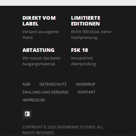
DIREKT VOM
LIMITIERTE
LABEL
EDITIONEN
Versand aus eigener
66 bis 500 Stück, keine
Hand.
Nachpressung.
ABTASTUNG
FSK 18
Wir nutzen das beste
Versand mit
Ausgangsmaterial.
Altersprüfung.
AGB
DATENSCHUTZ
WIDERRUF
ZAHLUNG UND VERSAND
KONTAKT
IMPRESSUM
COPYRIGHT © 2026 DIGIDREAMS STUDIOS. ALL
RIGHTS RESERVED.