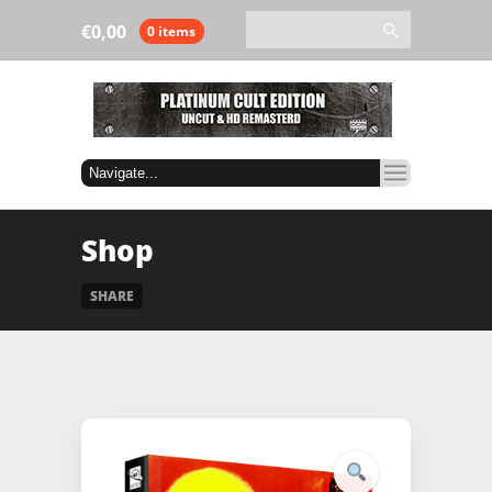
€
0,00
0 items
Shop
SHARE