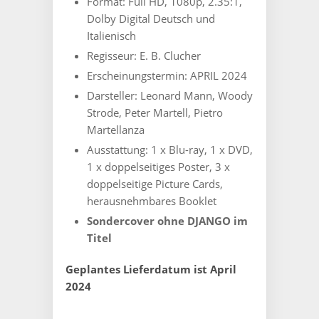
Format: Full HD, 1080p, 2.35:1,
Medienbuch
Dolby Digital Deutsch und
-
Cover
Italienisch
H
Regisseur:
E. B. Clucher
-
Erscheinungstermin: ‎
APRIL 2024
Limitiert
auf
Darsteller: ‎
Leonard Mann, Woody
66
Strode, Peter Martell, Pietro
Stück
Martellanza
Menge
Ausstattung: 1 x Blu-ray, 1 x DVD,
1 x doppelseitiges Poster, 3 x
doppelseitige Picture Cards,
herausnehmbares Booklet
Sondercover ohne DJANGO im
Titel
Geplantes Lieferdatum ist April
2024