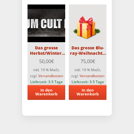
Das grosse
Das grosse Blu-
Herbst/Winter-
ray-Weihnachts-
PCE-
Überraschungspaket
50,00
€
75,00
€
Überraschungspaket
mit 25 Blu-rays
mit 5 PCE-Titeln
(Teilweise FSK18)
inkl. 19 % MwSt.
inkl. 19 % MwSt.
(Teilweise
+ eine tolle
zzgl.
Versandkosten
zzgl.
Versandkosten
FSK18)!!
Überraschung
Lieferzeit:
3-5 Tage
Lieferzeit:
3-5 Tage
In den
In den
Warenkorb
Warenkorb