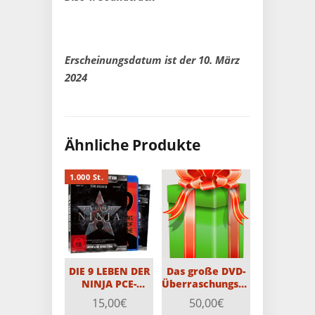
Erscheinungsdatum ist der 10. März
2024
Ähnliche Produkte
1.000 St.
DIE 9 LEBEN DER
Das große DVD-
NINJA PCE-
Überraschungspaket
Edition (2 Disc-
mit 20 DVDs
15,00
€
50,00
€
Edition) Limitiert
(Teilweise FSK18)