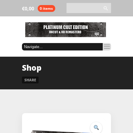
€
0,00
0 items
Shop
SHARE