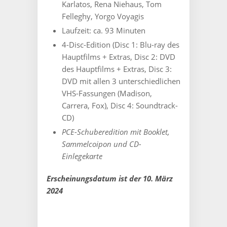
Stück,
Karlatos, Rena Niehaus, Tom
im
Felleghy, Yorgo Voyagis
Schuber,
Laufzeit: ‎
ca. 93 Minuten
mit
Booklet
4-Disc-Edition (Disc 1: Blu-ray des
und
Hauptfilms + Extras, Disc 2: DVD
Sammelcoupon
des Hauptfilms + Extras, Disc 3:
Menge
DVD mit allen 3 unterschiedlichen
VHS-Fassungen (Madison,
Carrera, Fox), Disc 4: Soundtrack-
CD)
PCE-Schuberedition mit Booklet,
Sammelcoipon und CD-
Einlegekarte
Erscheinungsdatum ist der 10. März
2024