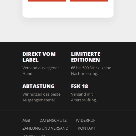
DIREKT VOM
LIMITIERTE
LABEL
EDITIONEN
Versand aus eigener
66 bis 500 Stück, keine
Hand.
Nachpressung.
ABTASTUNG
FSK 18
Wir nutzen das beste
Versand mit
Ausgangsmaterial.
Altersprüfung.
AGB
DATENSCHUTZ
WIDERRUF
ZAHLUNG UND VERSAND
KONTAKT