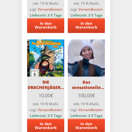
auf 1000 St.
inkl. 19 % MwSt.
inkl. 19 % MwSt.
zzgl.
Versandkosten
zzgl.
Versandkosten
Lieferzeit:
3-5 Tage
Lieferzeit:
3-5 Tage
In den
In den
Warenkorb
Warenkorb
DIE
Das
DRACHENJÄGER –
sensationelle
Dragon Hunters /
„Ich spare über
10,00
€
100,00
€
Die erste Staffel
50%
mit den Folgen 1-
Herbst/Winter-
inkl. 19 % MwSt.
inkl. 19 % MwSt.
26 auf Blu-ray
Überraschungspaket“!!
zzgl.
Versandkosten
zzgl.
Versandkosten
Lieferzeit:
3-5 Tage
Lieferzeit:
3-5 Tage
In den
In den
Warenkorb
Warenkorb