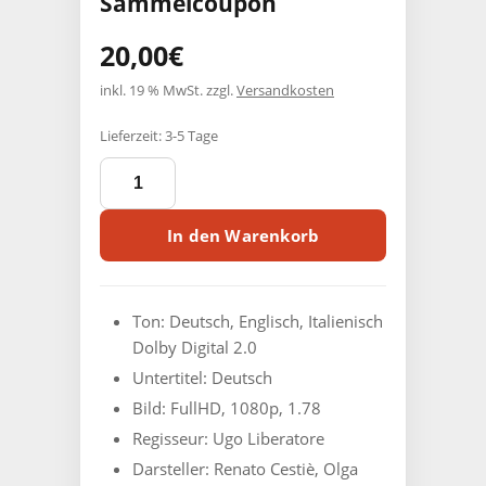
Sammelcoupon
20,00
€
inkl. 19 % MwSt.
zzgl.
Versandkosten
Lieferzeit:
3-5 Tage
NERO
VENEZIANO
-
Die
In den Warenkorb
Wiege
des
Teufels
-
Ton: ‎
Deutsch, Englisch, Italienisch
4-
Dolby Digital 2.0
Disc
Untertitel: Deutsch
PCE
-
Bild: ‎FullHD, 1080p, 1.78
limitiert
Regisseur: ‎
Ugo Liberatore
auf
Darsteller: ‎
Renato Cestiè, Olga
500