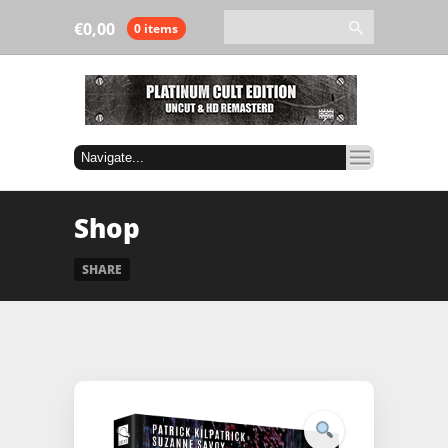
€
0,00
0 items
Shop
SHARE