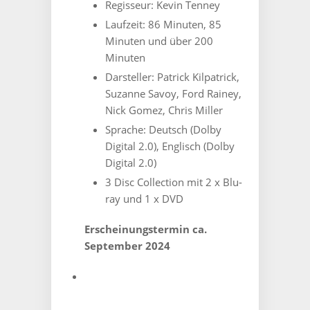
-
Regisseur: ‎Kevin
Tenney
3-
Laufzeit: ‎
86 Minuten, 85
Disc-
Minuten und über 200
Premium
Medienbuch
Minuten
Cover
Darsteller: ‎Patrick
Kilpatrick,
F
Suzanne Savoy, Ford Rainey,
-
Nick Gomez, Chris Miller
Limitiert
auf
Sprache:
Deutsch (Dolby
111
Digital 2.0), Englisch (Dolby
Stück
Digital 2.0)
Menge
3 Disc Collection mit 2 x Blu-
ray und 1 x DVD
Erscheinungstermin ca.
September 2024