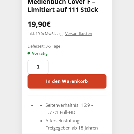
Medienbuch Cover F –
Limitiert auf 111 Stück
19,90
€
inkl. 19 % MwSt.
zzgl.
Versandkosten
Lieferzeit:
3-5 Tage
Vorrätig
THE
CELLAR
-
Director's
In den Warenkorb
Cut
von
ANTHONY
II
Seitenverhältnis: ‎
16:9 –
Die
1.77:1 Full-HD
Bestie
Alterseinstufung:
kehrt
Freigegeben ab 18 Jahren
zurück