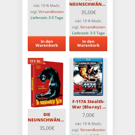
NEUNSCHWÄNZIGE
teilweise FSK 18
inkl. 19 % MwSt.
KATZE – 3-Disc
35,00
€
zzgl.
Versandkosten
Original ASTRO
Lieferzeit:
3-5 Tage
Medienbuch-
inkl. 19 % MwSt.
Cover E –
zzgl.
Versandkosten
Limitiert auf 99
Lieferzeit:
3-5 Tage
Stück – 4K auf
In den
In den
Blu-ray
Warenkorb
Warenkorb
111 St.
F-117A Stealth-
War [Blu-ray] –
PCE
DIE
7,00
€
NEUNSCHWÄNZIGE
inkl. 19 % MwSt.
KATZE – 3-Disc
35,00
€
zzgl.
Versandkosten
Original ASTRO