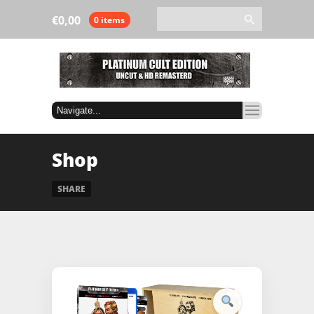
€
0,00
0 items
Shop
SHARE