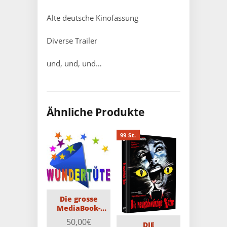
Alte deutsche Kinofassung
Diverse Trailer
und, und, und…
Ähnliche Produkte
99 St.
Die grosse
MediaBook-
Wundertüte mit
50,00
€
DIE
5 MediaBooks,