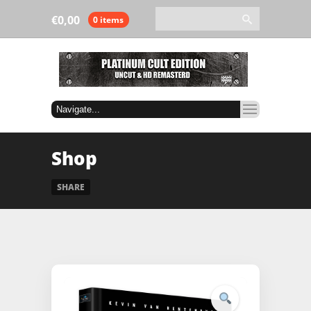
€
0,00
0 items
Shop
SHARE