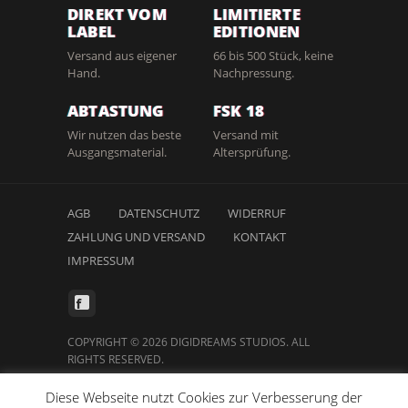
DIREKT VOM
LIMITIERTE
LABEL
EDITIONEN
Versand aus eigener
66 bis 500 Stück, keine
Hand.
Nachpressung.
ABTASTUNG
FSK 18
Wir nutzen das beste
Versand mit
Ausgangsmaterial.
Altersprüfung.
AGB
DATENSCHUTZ
WIDERRUF
ZAHLUNG UND VERSAND
KONTAKT
IMPRESSUM
COPYRIGHT © 2026 DIGIDREAMS STUDIOS. ALL
RIGHTS RESERVED.
Diese Webseite nutzt Cookies zur Verbesserung der