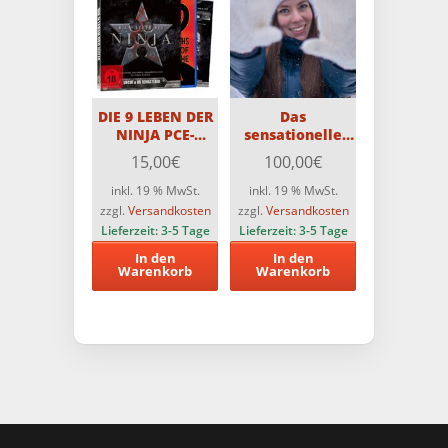
DIE 9 LEBEN DER
Das
NINJA PCE-
sensationelle
Edition (2 Disc-
„Ich spare über
15,00
€
100,00
€
Edition) Limitiert
50%
auf 1000 St.
Herbst/Winter-
inkl. 19 % MwSt.
inkl. 19 % MwSt.
Überraschungspaket“!!
zzgl.
Versandkosten
zzgl.
Versandkosten
Lieferzeit:
3-5 Tage
Lieferzeit:
3-5 Tage
In den
In den
Warenkorb
Warenkorb