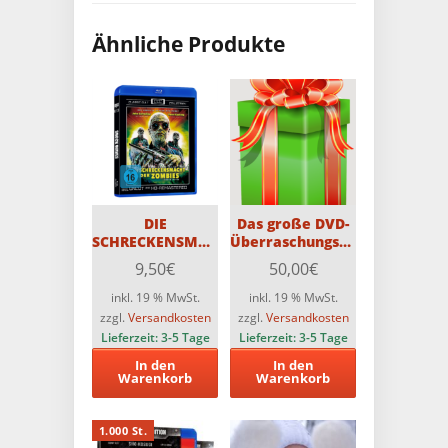
Ähnliche Produkte
DIE
Das große DVD-
SCHRECKENSMACHT
Überraschungspaket
DER ZOMBIES –
mit 20 DVDs
9,50
€
50,00
€
CCC-Blu-ray
(Teilweise FSK18)
inkl. 19 % MwSt.
inkl. 19 % MwSt.
zzgl.
Versandkosten
zzgl.
Versandkosten
Lieferzeit:
3-5 Tage
Lieferzeit:
3-5 Tage
In den
In den
Warenkorb
Warenkorb
1.000 St.