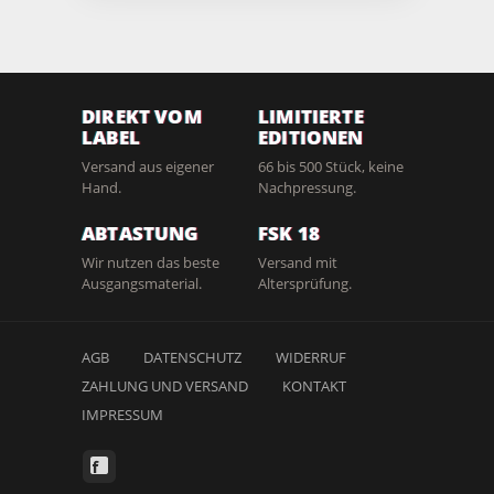
DIREKT VOM
LIMITIERTE
LABEL
EDITIONEN
Versand aus eigener
66 bis 500 Stück, keine
Hand.
Nachpressung.
ABTASTUNG
FSK 18
Wir nutzen das beste
Versand mit
Ausgangsmaterial.
Altersprüfung.
AGB
DATENSCHUTZ
WIDERRUF
ZAHLUNG UND VERSAND
KONTAKT
IMPRESSUM