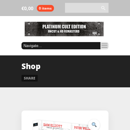
€
0,00
0 items
Shop
SHARE