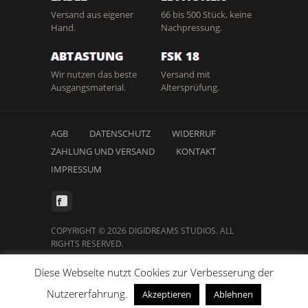
Versand aus eigener
66 bis 500 Stück, keine
Hand.
Nachpressung.
ABTASTUNG
FSK 18
Wir nutzen das beste
Versand mit
Ausgangsmaterial.
Altersprüfung.
AGB
DATENSCHUTZ
WIDERRUF
ZAHLUNG UND VERSAND
KONTAKT
IMPRESSUM
COPYRIGHT © 2026 DIGIDREAMS STUDIOS. ALL
RIGHTS RESERVED.
Diese Webseite nutzt Cookies zur Verbesserung der
Nutzererfahrung.
Akzeptieren
Ablehnen
Vertrag widerrufen