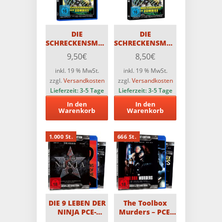
DIE
DIE
SCHRECKENSMACHT
SCHRECKENSMACHT
DER ZOMBIES –
DER ZOMBIES –
9,50
€
8,50
€
CCC-Blu-ray
CCC-DVD
inkl. 19 % MwSt.
inkl. 19 % MwSt.
zzgl.
Versandkosten
zzgl.
Versandkosten
Lieferzeit:
3-5 Tage
Lieferzeit:
3-5 Tage
In den
In den
Warenkorb
Warenkorb
1.000 St.
666 St.
DIE 9 LEBEN DER
The Toolbox
NINJA PCE-
Murders – PCE-
Edition (2 Disc-
Uncut-Edition –