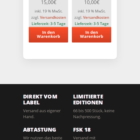
15,00
€
10,00
€
Edition) Limitiert
Limitiert auf 666
auf 1000 St.
Stück (Blu-
inkl. 19 % MwSt.
inkl. 19 % MwSt.
ray+DVD)
zzgl.
Versandkosten
zzgl.
Versandkosten
Lieferzeit:
3-5 Tage
Lieferzeit:
3-5 Tage
In den
In den
Warenkorb
Warenkorb
DIREKT VOM
LIMITIERTE
LABEL
EDITIONEN
Versand aus eigener
66 bis 500 Stück, keine
Hand.
Nachpressung.
ABTASTUNG
FSK 18
Wir nutzen das beste
Versand mit