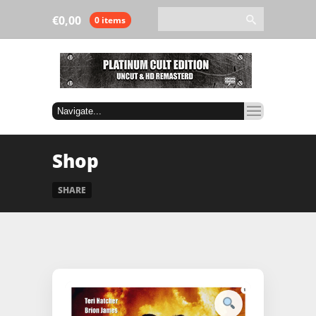
€
0,00
0 items
Shop
SHARE