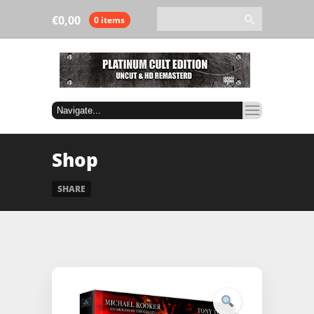
€
0,00
0 items
Shop
SHARE