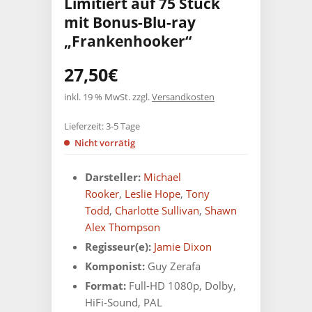
Limitiert auf 75 Stück
mit Bonus-Blu-ray
„Frankenhooker“
27,50
€
inkl. 19 % MwSt.
zzgl.
Versandkosten
Lieferzeit:
3-5 Tage
Nicht vorrätig
Darsteller:
Michael
Rooker
,
Leslie Hope
,
Tony
Todd
,
Charlotte Sullivan
,
Shawn
Alex Thompson
Regisseur(e):
Jamie Dixon
Komponist:
Guy Zerafa
Format:
Full-HD 1080p, Dolby,
HiFi-Sound, PAL