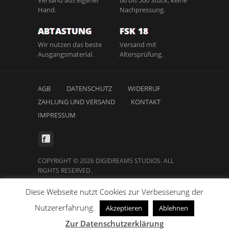
Hand.
Nachpressung.
ABTASTUNG
FSK 18
Wir nutzen das beste
Versand mit
Ausgangsmaterial.
Altersprüfung.
AGB
DATENSCHUTZ
WIDERRUF
ZAHLUNG UND VERSAND
KONTAKT
IMPRESSUM
COPYRIGHT © 2026 DIGIDREAMS STUDIOS. ALL
RIGHTS RESERVED.
Diese Webseite nutzt Cookies zur Verbesserung der
Nutzererfahrung.
Akzeptieren
Ablehnen
Vertrag widerrufen
Zur Datenschutzerklärung