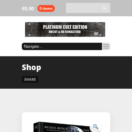
€
0,00
0 items
Shop
SHARE