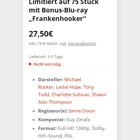
Limitiert auf 75 Stück
mit Bonus-Blu-ray
„Frankenhooker“
27,50
€
inkl. 19 % MwSt.
zzgl.
Versandkosten
Lieferzeit:
3-5 Tage
Nicht vorrätig
Darsteller:
Michael
Rooker
,
Leslie Hope
,
Tony
Todd
,
Charlotte Sullivan
,
Shawn
Alex Thompson
Regisseur(e):
Jamie Dixon
Komponist:
Guy Zerafa
Format:
Full-HD 1080p, Dolby,
HiFi-Sound, PAL