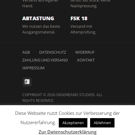
Hand.
Nachpressung.
ABTASTUNG
FSK 18
Wir nutzen das beste
Versand mit
Ausgangsmaterial.
Altersprüfung.
AGB
DATENSCHUTZ
WIDERRUF
ZAHLUNG UND VERSAND
KONTAKT
IMPRESSUM
COPYRIGHT © 2026 DIGIDREAMS STUDIOS. ALL
RIGHTS RESERVED.
Diese Webseite nutzt Cookies zur Verbesserung der
Nutzererfahrung.
Akzeptieren
Ablehnen
Vertrag widerrufen
Zur Datenschutzerklärung