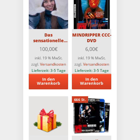
Das
MINDRIPPER CCC-
sensationelle
DVD
„Ich spare über
100,00
€
6,00
€
50%
Herbst/Winter-
inkl. 19 % MwSt.
inkl. 19 % MwSt.
Überraschungspaket“!!
zzgl.
Versandkosten
zzgl.
Versandkosten
Lieferzeit:
3-5 Tage
Lieferzeit:
3-5 Tage
In den
In den
Warenkorb
Warenkorb
666 St.