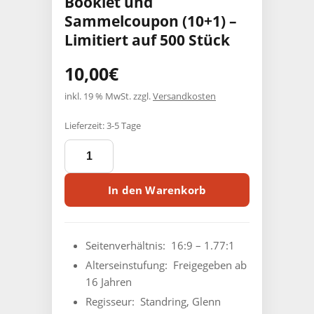
Booklet und
Sammelcoupon (10+1) –
Limitiert auf 500 Stück
10,00
€
inkl. 19 % MwSt.
zzgl.
Versandkosten
Lieferzeit:
3-5 Tage
DIE
UNWIDERLEGBARE
WAHRHEIT
ÜBER
In den Warenkorb
DÄMONEN
-
2-
Disc
Seitenverhältnis: ‎
16:9 – 1.77:1
PCE-
Alterseinstufung: ‎
Freigegeben ab
Edition
16 Jahren
im
Sammelschuber,
Regisseur: ‎
Standring, Glenn