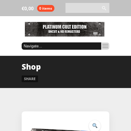
€
0,00
0 items
Shop
SHARE