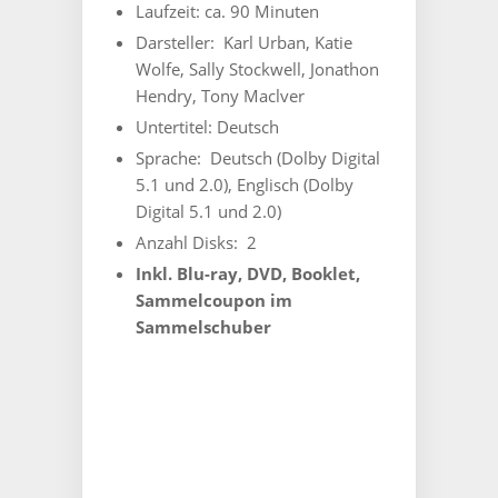
inkl.
Laufzeit: ‎
ca. 90 Minuten
Booklet
Darsteller: ‎ Karl
Urban, Katie
und
Sammelcoupon
Wolfe, Sally Stockwell, Jonathon
(10+1)
Hendry, Tony Maclver
-
Untertitel:
Deutsch
Limitiert
auf
Sprache: ‎
Deutsch (Dolby Digital
500
5.1 und 2.0), Englisch (Dolby
Stück
Digital 5.1 und 2.0)
Menge
Anzahl Disks: ‎ 2
Inkl. Blu-ray, DVD, Booklet,
Sammelcoupon im
Sammelschuber