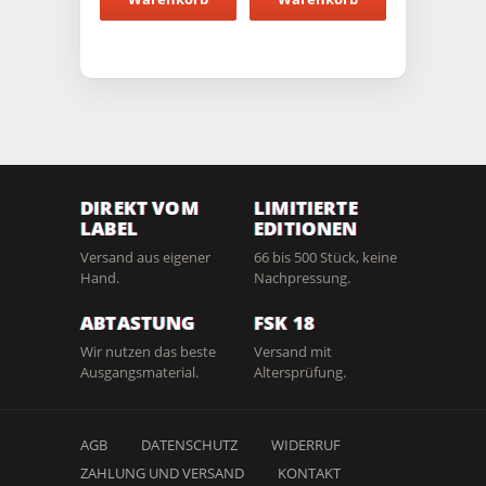
DIREKT VOM
LIMITIERTE
LABEL
EDITIONEN
Versand aus eigener
66 bis 500 Stück, keine
Hand.
Nachpressung.
ABTASTUNG
FSK 18
Wir nutzen das beste
Versand mit
Ausgangsmaterial.
Altersprüfung.
AGB
DATENSCHUTZ
WIDERRUF
ZAHLUNG UND VERSAND
KONTAKT