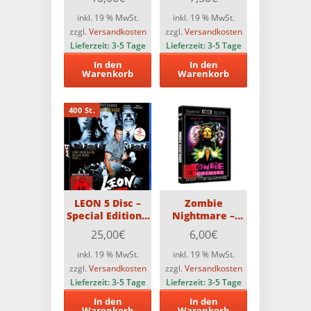
ray & DVD)
Edition mit Blu-
Limitiert auf 666
ray und DVD –
inkl. 19 % MwSt.
inkl. 19 % MwSt.
Stück
Limitiert auf 500
zzgl.
Versandkosten
zzgl.
Versandkosten
Stück
Lieferzeit:
3-5 Tage
Lieferzeit:
3-5 Tage
In den
In den
Warenkorb
Warenkorb
400 St.
LEON 5 Disc –
Zombie
Special Edition –
Nightmare –
streng limitiert
Classic Cult
25,00
€
6,00
€
auf 400 Stück
Edition DVD
inkl. 19 % MwSt.
inkl. 19 % MwSt.
zzgl.
Versandkosten
zzgl.
Versandkosten
Lieferzeit:
3-5 Tage
Lieferzeit:
3-5 Tage
In den
In den
Warenkorb
Warenkorb