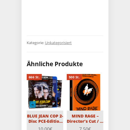
Kategorie:
Unkategorisiert
Ähnliche Produkte
666 St.
500 St.
BLUE JEAN COP 2-
MIND RAGE –
Disc PCE-Edition
Director’s Cut / 2-
mit Schuber (Blu-
Disc MediaBook
10,00
€
7,50
€