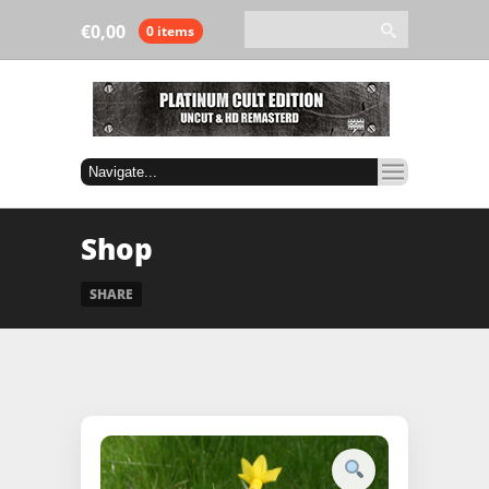
€
0,00
0 items
Shop
SHARE