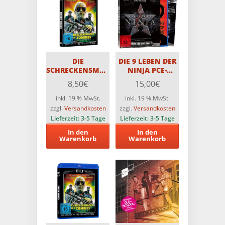
DIE
DIE 9 LEBEN DER
SCHRECKENSMACHT
NINJA PCE-
DER ZOMBIES –
Edition (2 Disc-
8,50
€
15,00
€
CCC-DVD
Edition) Limitiert
auf 1000 St.
inkl. 19 % MwSt.
inkl. 19 % MwSt.
zzgl.
Versandkosten
zzgl.
Versandkosten
Lieferzeit:
3-5 Tage
Lieferzeit:
3-5 Tage
In den
In den
Warenkorb
Warenkorb