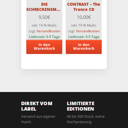
DIE
CONTRAST – The
SCHRECKENSMACHT
Trance CD
DER ZOMBIES –
9,50
€
10,00
€
CCC-Blu-ray
inkl. 19 % MwSt.
inkl. 19 % MwSt.
zzgl.
Versandkosten
zzgl.
Versandkosten
Lieferzeit:
3-5 Tage
Lieferzeit:
3-5 Tage
In den
In den
Warenkorb
Warenkorb
DIREKT VOM
LIMITIERTE
LABEL
EDITIONEN
Versand aus eigener
66 bis 500 Stück, keine
Hand.
Nachpressung.