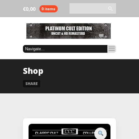
€
0,00
0 items
Shop
SHARE