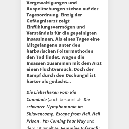
Vergewaltigungen und
Auspeitschungen stehen auf der
Tagesordnung. Einzig der
Gefängnisarzt zeigt
Einfühlungsvermögen und
Verständnis für die gepeinigten
Insassinnen. Als eines Tages eine
Mitgefangene unter den
barbarischen Foltermethoden
den Tod findet, wagen die
Insassen zusammen mit dem Arzt
einen Fluchtversuch. Doch der
Kampf durch den Dschungel ist
härter als gedacht…
Die Liebeshexen vom Rio
Cannibale
(auch bekannt als
Die
schwarze Nymphomanin im
Sklavencamp, Escape from Hell, Hell
Prison
,
I’m Coming Your Way
und
dem Otiginaltitel
Femmine Infernali
)