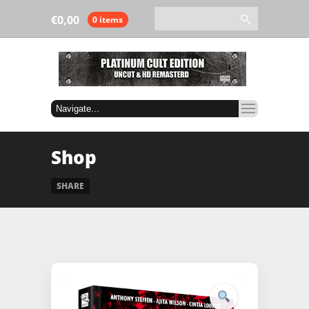
€
0,00
0 items
Shop
SHARE