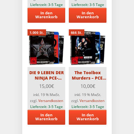
Limitiert auf 500
Lieferzeit:
3-5 Tage
Lieferzeit:
3-5 Tage
Stück
In den
In den
Warenkorb
Warenkorb
1.000 St.
666 St.
DIE 9 LEBEN DER
The Toolbox
NINJA PCE-
Murders – PCE-
Edition (2 Disc-
Uncut-Edition –
15,00
€
10,00
€
Edition) Limitiert
Limitiert auf 666
auf 1000 St.
Stück (Blu-
inkl. 19 % MwSt.
inkl. 19 % MwSt.
ray+DVD)
zzgl.
Versandkosten
zzgl.
Versandkosten
Lieferzeit:
3-5 Tage
Lieferzeit:
3-5 Tage
In den
In den
Warenkorb
Warenkorb