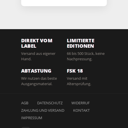
DIREKT VOM
LIMITIERTE
LABEL
EDITIONEN
Versand aus eigener
66 bis 500 Stück, keine
Hand.
Nachpressung.
ABTASTUNG
FSK 18
Wir nutzen das beste
Versand mit
Ausgangsmaterial.
Altersprüfung.
AGB
DATENSCHUTZ
WIDERRUF
ZAHLUNG UND VERSAND
KONTAKT
IMPRESSUM