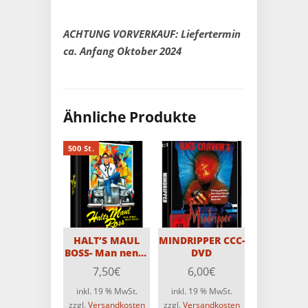
ACHTUNG VORVERKAUF: Liefertermin
ca. Anfang Oktober 2024
Ähnliche Produkte
500 St.
HALT’S MAUL
MINDRIPPER CCC-
BOSS- Man nennt
DVD
mich Bruce / 2-
7,50
€
6,00
€
Disc MediaBook
Edition mit Blu-
inkl. 19 % MwSt.
inkl. 19 % MwSt.
ray und DVD –
zzgl.
Versandkosten
zzgl.
Versandkosten