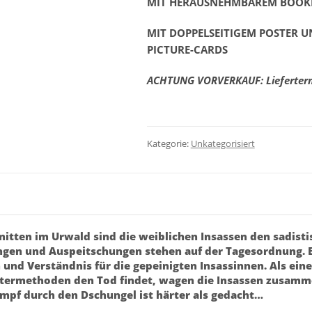
MIT HERAUSNEHMBAREM BOOK
-
Limitiert
MIT DOPPELSEITIGEM POSTER U
auf
PICTURE-CARDS
66
Stück
ACHTUNG VORVERKAUF: Lieferterm
Menge
Kategorie:
Unkategorisiert
mitten im Urwald sind die weiblichen Insassen den sadist
ngen und Auspeitschungen stehen auf der Tagesordnung. E
und Verständnis für die gepeinigten Insassinnen. Als ein
ltermethoden den Tod findet, wagen die Insassen zusamm
mpf durch den Dschungel ist härter als gedacht…