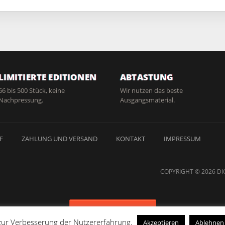
LIMITIERTE EDITIONEN
ABTASTUNG
66 bis 500 Stück, keine
Wir nutzen das beste
Nachpressung.
Ausgangsmaterial.
F
ZAHLUNG UND VERSAND
KONTAKT
IMPRESSUM
COPYRIGHT © 2026 DI
Vertrag widerrufen
 zur Verbesserung der Nutzererfahrung.
Akzeptieren
Ablehnen