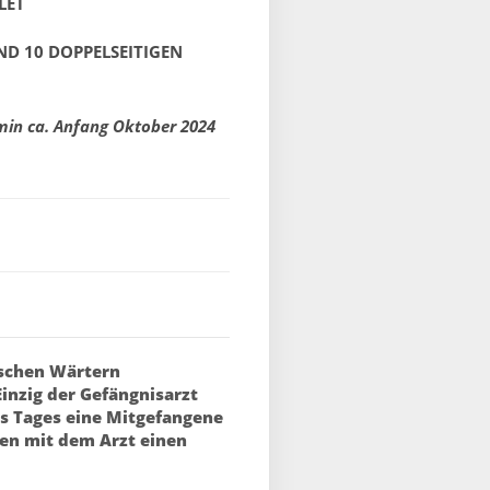
LET
ND 10 DOPPELSEITIGEN
in ca. Anfang Oktober 2024
ischen Wärtern
inzig der Gefängnisarzt
es Tages eine Mitgefangene
en mit dem Arzt einen