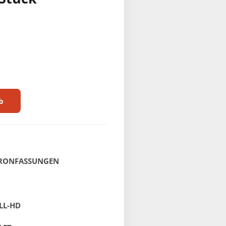
b
HRONFASSUNGEN
LL-HD