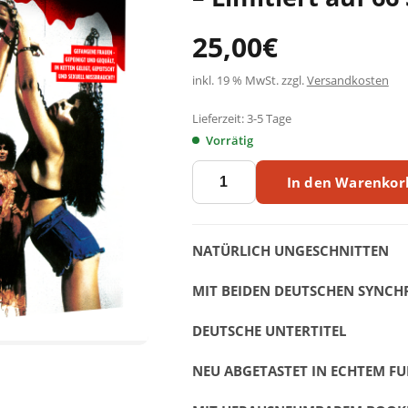
25,00
€
inkl. 19 % MwSt.
zzgl.
Versandkosten
Lieferzeit:
3-5 Tage
Vorrätig
DIE
In den Warenkor
SCHWARZE
NYMPHOMANIN
IM
SKLAVENCAMP
NATÜRLICH UNGESCHNITTEN
-
2
MIT BEIDEN DEUTSCHEN SYNC
Disc
ASTRO
DEUTSCHE UNTERTITEL
Premium
Medienbuch
-
NEU ABGETASTET IN ECHTEM FU
Cover
K