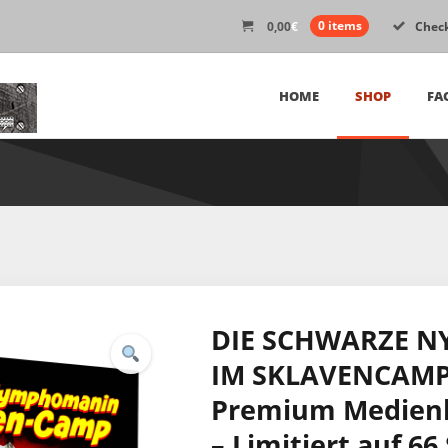
0,00
€
0 items
Chec
HOME
SHOP
FA
DIE SCHWARZE 
IM SKLAVENCAMP 
Premium Medienb
– Limitiert auf 66