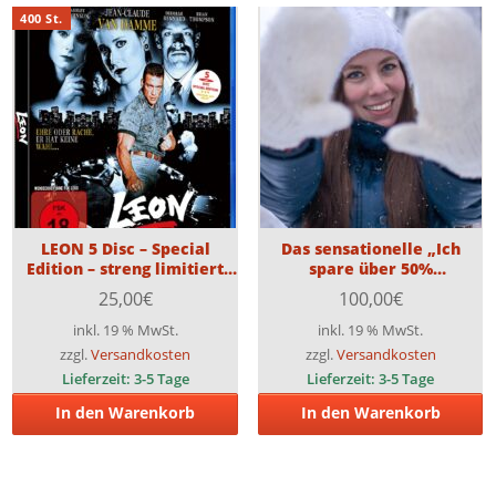
400 St.
LEON 5 Disc – Special
Das sensationelle „Ich
Edition – streng limitiert
spare über 50%
auf 400 Stück
Herbst/Winter-
25,00
€
100,00
€
Überraschungspaket“!!
inkl. 19 % MwSt.
inkl. 19 % MwSt.
zzgl.
Versandkosten
zzgl.
Versandkosten
Lieferzeit:
3-5 Tage
Lieferzeit:
3-5 Tage
In den Warenkorb
In den Warenkorb