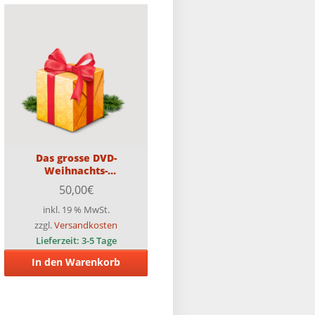
Das grosse DVD-
Weihnachts-
Überraschungspaket mit 25
50,00
€
DVDs (Teilweise FSK18) +
eine tolle Überraschung
inkl. 19 % MwSt.
zzgl.
Versandkosten
Lieferzeit:
3-5 Tage
In den Warenkorb