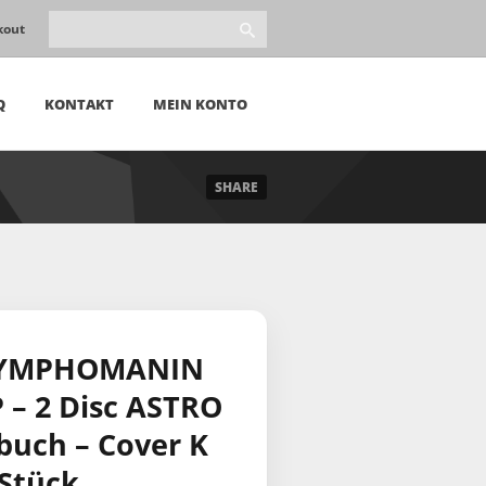
kout
Q
KONTAKT
MEIN KONTO
SHARE
NYMPHOMANIN
– 2 Disc ASTRO
uch – Cover K
 Stück