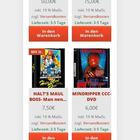
50,00
€
75,00
€
Überraschungspaket
(Teilweise FSK18)
mit 5 PCE-Titeln
inkl. 19 % MwSt.
inkl. 19 % MwSt.
(Teilweise
zzgl.
Versandkosten
zzgl.
Versandkosten
FSK18)!!
Lieferzeit:
3-5 Tage
Lieferzeit:
3-5 Tage
In den
In den
Warenkorb
Warenkorb
500 St.
HALT’S MAUL
MINDRIPPER CCC-
BOSS- Man nennt
DVD
mich Bruce / 2-
7,50
€
6,00
€
Disc MediaBook
Edition mit Blu-
inkl. 19 % MwSt.
inkl. 19 % MwSt.
ray und DVD –
zzgl.
Versandkosten
zzgl.
Versandkosten
Limitiert auf 500
Lieferzeit:
3-5 Tage
Lieferzeit:
3-5 Tage
Stück
In den
In den