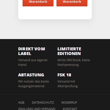
Warenkorb
Warenkorb
DIREKT VOM
LIMITIERTE
LABEL
EDITIONEN
Versand aus eigener
66 bis 500 Stück, keine
Hand.
Nachpressung.
ABTASTUNG
FSK 18
Wir nutzen das beste
Versand mit
Ausgangsmaterial.
Altersprüfung.
AGB
DATENSCHUTZ
WIDERRUF
ZAHLUNG UND VERSAND
KONTAKT