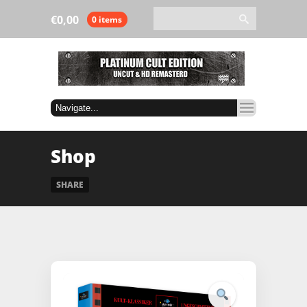
€
0,00
0 items
Shop
SHARE