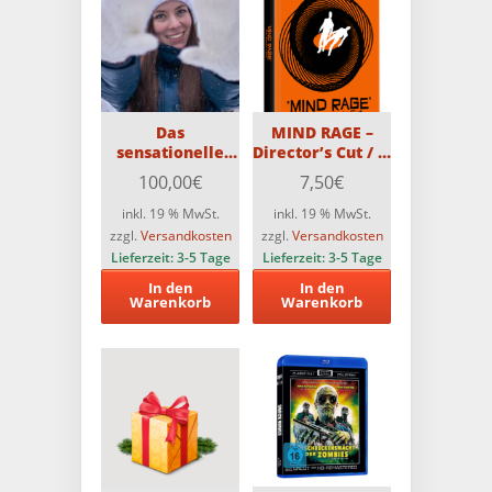
Das
MIND RAGE –
sensationelle
Director’s Cut / 2-
„Ich spare über
Disc MediaBook
100,00
€
7,50
€
50%
Edition mit Blu-
Herbst/Winter-
ray und DVD –
inkl. 19 % MwSt.
inkl. 19 % MwSt.
Überraschungspaket“!!
Limitiert auf 500
zzgl.
Versandkosten
zzgl.
Versandkosten
Stück
Lieferzeit:
3-5 Tage
Lieferzeit:
3-5 Tage
In den
In den
Warenkorb
Warenkorb