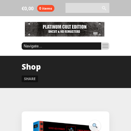
€
0,00
0 items
Shop
SHARE