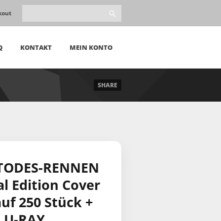
kout
Q
KONTAKT
MEIN KONTO
SHARE
TODES-RENNEN
l Edition Cover
 auf 250 Stück +
LU-RAY