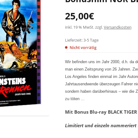
25,00
€
inkl. 19 % MwSt.
zzgl.
Versandkosten
Lieferzeit:
3-5 Tage
Nicht vorrätig
Wir befinden uns im Jahr 2000, d.h. da 
man einen Zeitsprung von 26 Jahren. Z
Los Angeles finden einmal im Jahr Autor
Jahrtausendwende überzeugen Fahrer nic
sondern haben darüberhinaus – wie die Z
zu töten …
Mit Bonus Blu-ray BLACK TIGER
Limitiert und einzeln nummeriert 