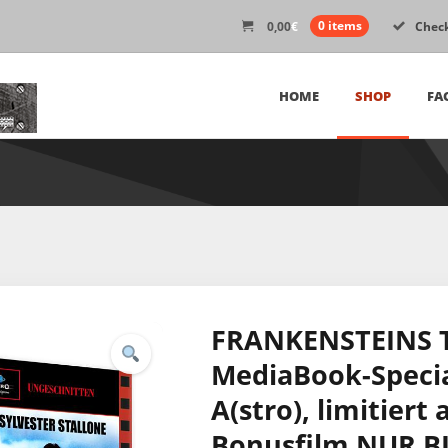
0,00
€
0 items
Chec
HOME
SHOP
FA
FRANKENSTEINS 
MediaBook-Specia
A(stro), limitiert
Bonusfilm NUR B