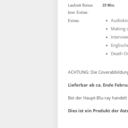
Laufzeit Bonus
19 Min.
bzw. Extras:
Audioko
Extras:
Making o
Intervie
Englische
Death Ou
ACHTUNG: Die Coverabbildung i
Lieferbar ab ca. Ende Febru
Bei der Haupt-Blu-ray handelt
Dies ist ein Produkt der As