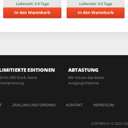
Lieferzeit:
3-5 Tage
Lieferzeit:
3-5 Tage
In den Warenkorb
In den Warenkorb
LIMITIERTE EDITIONEN
ABTASTUNG
66 bis 500 Stück, keine
Wir nutzen das beste
Nachpressung.
Ausgangsmaterial.
F
ZAHLUNG UND VERSAND
KONTAKT
IMPRESSUM
COPYRIGHT © 2026 DI