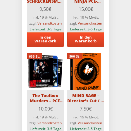
SCHRECKENSMACHT
NINJA PCE-
DER ZOMBIES –
Edition (2 Disc-
9,50
€
15,00
€
CCC-Blu-ray
Edition) Limitiert
auf 1000 St.
inkl. 19 % MwSt.
inkl. 19 % MwSt.
zzgl.
Versandkosten
zzgl.
Versandkosten
Lieferzeit:
3-5 Tage
Lieferzeit:
3-5 Tage
In den
In den
Warenkorb
Warenkorb
666 St.
500 St.
The Toolbox
MIND RAGE –
Murders – PCE-
Director’s Cut / 2-
Uncut-Edition –
Disc MediaBook
10,00
€
7,50
€
Limitiert auf 666
Edition mit Blu-
Stück (Blu-
ray und DVD –
inkl. 19 % MwSt.
inkl. 19 % MwSt.
ray+DVD)
Limitiert auf 500
zzgl.
Versandkosten
zzgl.
Versandkosten
Stück
Lieferzeit:
3-5 Tage
Lieferzeit:
3-5 Tage