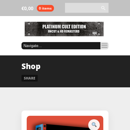
€
0,00
0 items
Shop
SHARE