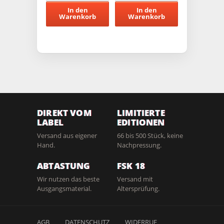
In den
In den
Warenkorb
Warenkorb
DIREKT VOM
LIMITIERTE
LABEL
EDITIONEN
Versand aus eigener
66 bis 500 Stück, keine
Hand.
Nachpressung.
ABTASTUNG
FSK 18
Wir nutzen das beste
Versand mit
Ausgangsmaterial.
Altersprüfung.
AGB
DATENSCHUTZ
WIDERRUF