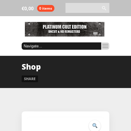
€
0,00
0 items
Shop
SHARE