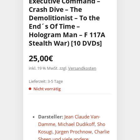
Executive Command –
Crash Dive – The
Demolitionist – To the
End´s Of Time –
Hologram Man – F 117A
Stealth War) [10 DVDs]
25,00
€
inkl. 19 % MwSt.
zzgl.
Versandkosten
Lieferzeit:
3-5 Tage
Nicht vorrätig
Darsteller:
Jean Claude Van-
Damme
,
Michael Dudikoff
,
Sho
Kosugi
,
Jürgen Prochnow
,
Charlie
Sheen und viele andere