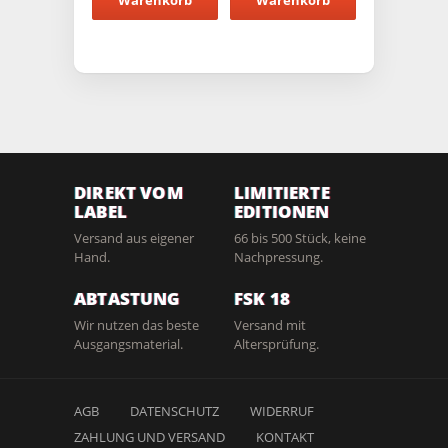
Warenkorb
Warenkorb
DIREKT VOM
LIMITIERTE
LABEL
EDITIONEN
Versand aus eigener
66 bis 500 Stück, keine
Hand.
Nachpressung.
ABTASTUNG
FSK 18
Wir nutzen das beste
Versand mit
Ausgangsmaterial.
Altersprüfung.
AGB
DATENSCHUTZ
WIDERRUF
ZAHLUNG UND VERSAND
KONTAKT