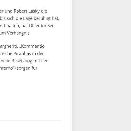
er und Robert Lasky die
is sich die Lage beruhigt hat,
ft halten, hat Diller im See
zum Verhängnis.
Margheriti, „Kommando
ische Piranhas in der
onelle Besetzung mit Lee
Inferno“) sorgen für