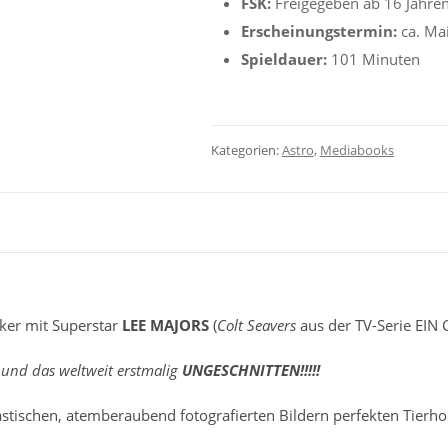
FSK:
Freigegeben ab 16 Jahre
Erscheinungstermin:
ca. Ma
Spieldauer:
101 Minuten
Kategorien:
Astro
,
Mediabooks
iker mit Superstar
LEE MAJORS
(
Colt Seavers
aus der TV-Serie EIN
nd das weltweit erstmalig
UNGESCHNITTEN!!!!!
plastischen, atemberaubend fotografierten Bildern perfekten Tier