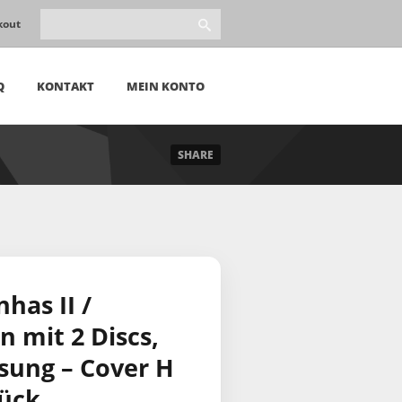
kout
Q
KONTAKT
MEIN KONTO
SHARE
has II /
 mit 2 Discs,
ssung – Cover H
tück