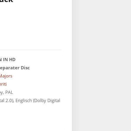
 IN HD
separater Disc
Majors
riti
by, PAL
l 2.0), Englisch (Dolby Digital