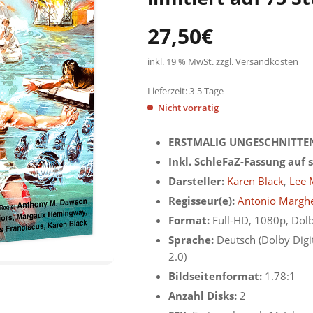
27,50
€
inkl. 19 % MwSt.
zzgl.
Versandkosten
Lieferzeit:
3-5 Tage
Nicht vorrätig
ERSTMALIG UNGESCHNITTEN
Inkl. SchleFaZ-Fassung auf 
Darsteller:
Karen Black
,
Lee 
Regisseur(e):
Antonio Marghe
Format:
Full-HD, 1080p, Dol
Sprache:
Deutsch (Dolby Digita
2.0)
Bildseitenformat:
1.78:1
Anzahl Disks:
2