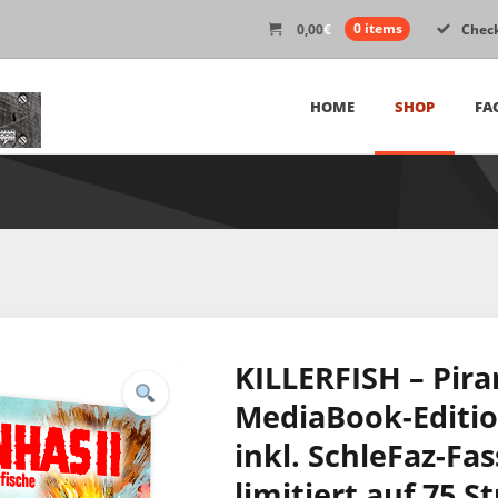
0,00
€
0 items
Chec
HOME
SHOP
FA
KILLERFISH – Piran
MediaBook-Edition
inkl. SchleFaz-Fa
limitiert auf 75 S