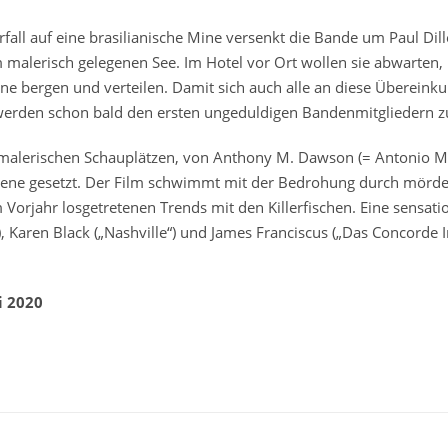
fall auf eine brasilianische Mine versenkt die Bande um Paul Dill
 malerisch gelegenen See. Im Hotel vor Ort wollen sie abwarten, b
ine bergen und verteilen. Damit sich auch alle an diese Übereinkun
 werden schon bald den ersten ungeduldigen Bandenmitgliedern 
 malerischen Schauplätzen, von Anthony M. Dawson (= Antonio 
zene gesetzt. Der Film schwimmt mit der Bedrohung durch mörder
Vorjahr losgetretenen Trends mit den Killerfischen. Eine sensati
e“), Karen Black („Nashville“) und James Franciscus („Das Concorde 
i 2020