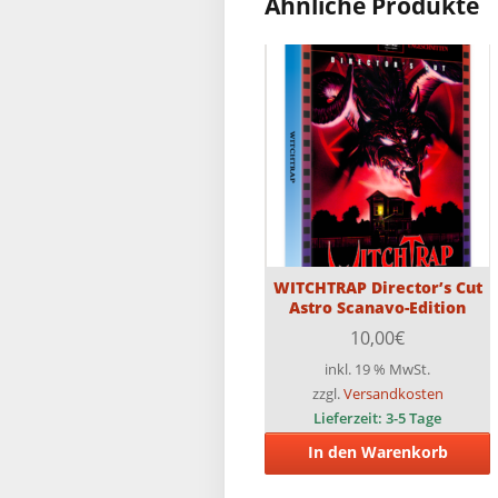
Ähnliche Produkte
WITCHTRAP Director’s Cut
Astro Scanavo-Edition
10,00
€
inkl. 19 % MwSt.
zzgl.
Versandkosten
Lieferzeit:
3-5 Tage
In den Warenkorb