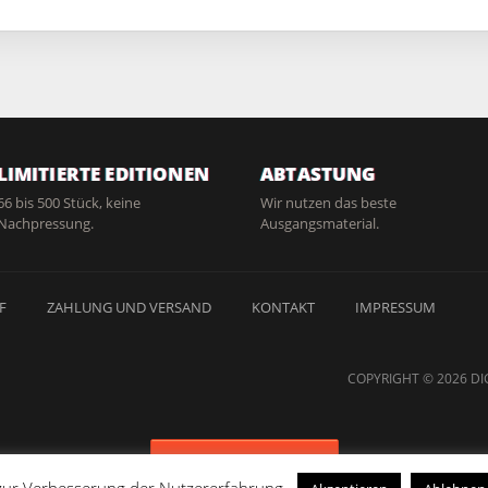
LIMITIERTE EDITIONEN
ABTASTUNG
66 bis 500 Stück, keine
Wir nutzen das beste
Nachpressung.
Ausgangsmaterial.
F
ZAHLUNG UND VERSAND
KONTAKT
IMPRESSUM
COPYRIGHT © 2026 DI
Vertrag widerrufen