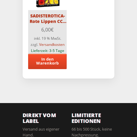
SADISTEROTICA-
Rote Lippen CCC
DVD
6,00
€
inkl. 19 % MwSt.
zzgl.
Versandkosten
Lieferzeit:
3-5 Tage
In den
Warenkorb
DIREKT VOM
LIMITIERTE
LABEL
EDITIONEN
Versand aus eigener
66 bis 500 Stück, keine
Hand.
Nachpressung.