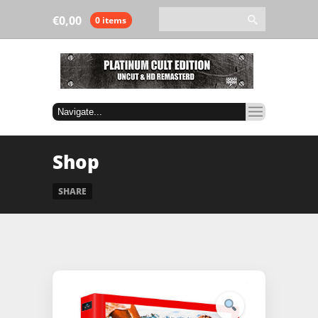
€
0,00
0 items
Shop
SHARE