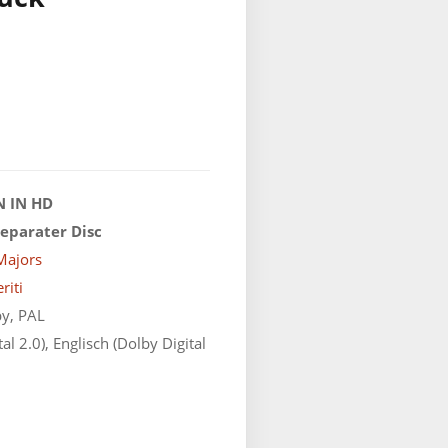
 IN HD
separater Disc
Majors
riti
by, PAL
l 2.0), Englisch (Dolby Digital