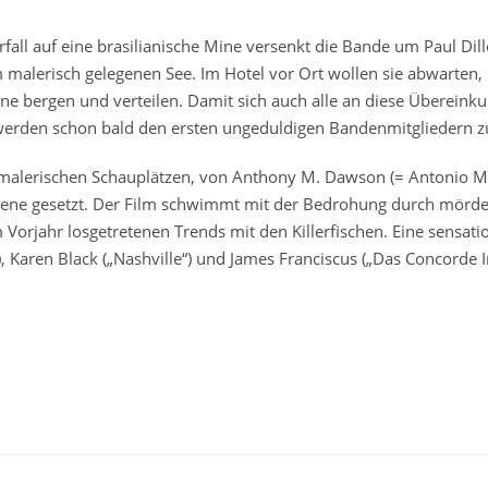
fall auf eine brasilianische Mine versenkt die Bande um Paul Dill
 malerisch gelegenen See. Im Hotel vor Ort wollen sie abwarten, b
ine bergen und verteilen. Damit sich auch alle an diese Übereinkun
 werden schon bald den ersten ungeduldigen Bandenmitgliedern 
 malerischen Schauplätzen, von Anthony M. Dawson (= Antonio 
zene gesetzt. Der Film schwimmt mit der Bedrohung durch mörder
Vorjahr losgetretenen Trends mit den Killerfischen. Eine sensati
e“), Karen Black („Nashville“) und James Franciscus („Das Concorde 