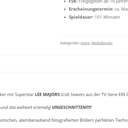
FSK:
Freigegeben ab 16 Jahre
Erscheinungstermin:
ca. Ma
Spieldauer:
101 Minuten
Kategorien:
Astro
,
Mediabooks
iker mit Superstar
LEE MAJORS
(
Colt Seavers
aus der TV-Serie EIN
nd das weltweit erstmalig
UNGESCHNITTEN!!!!!
plastischen, atemberaubend fotografierten Bildern perfekten Tier