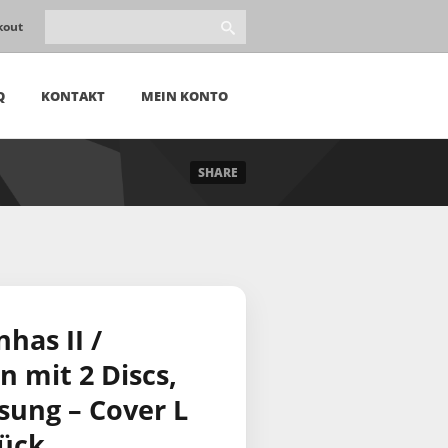
kout
Q
KONTAKT
MEIN KONTO
SHARE
has II /
 mit 2 Discs,
ssung – Cover L
tück