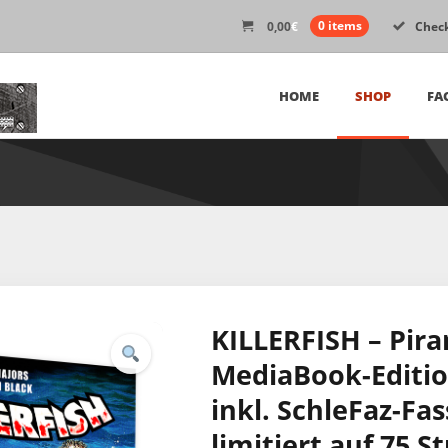
0,00
€
0 items
Chec
HOME
SHOP
FA
KILLERFISH – Piran
MediaBook-Edition
inkl. SchleFaz-Fa
limitiert auf 75 S