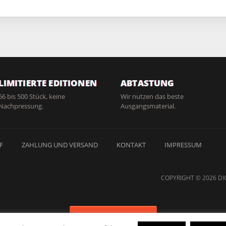
LIMITIERTE EDITIONEN
ABTASTUNG
66 bis 500 Stück, keine
Wir nutzen das beste
Nachpressung.
Ausgangsmaterial.
F
ZAHLUNG UND VERSAND
KONTAKT
IMPRESSUM
COPYRIGHT © 2026 DI
Vertrag widerrufen