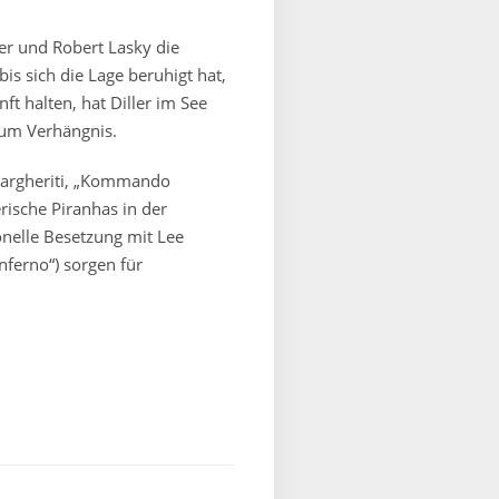
er und Robert Lasky die
is sich die Lage beruhigt hat,
ft halten, hat Diller im See
zum Verhängnis.
Margheriti, „Kommando
ische Piranhas in der
onelle Besetzung mit Lee
Inferno“) sorgen für