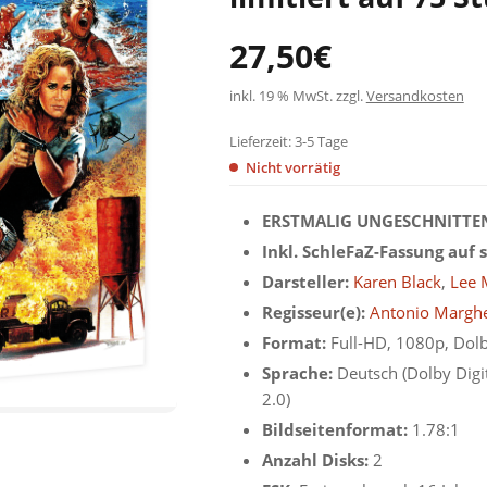
27,50
€
inkl. 19 % MwSt.
zzgl.
Versandkosten
Lieferzeit:
3-5 Tage
Nicht vorrätig
ERSTMALIG UNGESCHNITTEN
Inkl. SchleFaZ-Fassung auf 
Darsteller:
Karen Black
,
Lee 
Regisseur(e):
Antonio Marghe
Format:
Full-HD, 1080p, Dol
Sprache:
Deutsch (Dolby Digita
2.0)
Bildseitenformat:
1.78:1
Anzahl Disks:
2