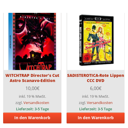
WITCHTRAP Director’s Cut
SADISTEROTICA-Rote Lippen
Astro Scanavo-Edition
CCC DVD
10,00
€
6,00
€
inkl. 19 % MwSt.
inkl. 19 % MwSt.
zzgl.
Versandkosten
zzgl.
Versandkosten
Lieferzeit:
3-5 Tage
Lieferzeit:
3-5 Tage
In den Warenkorb
In den Warenkorb