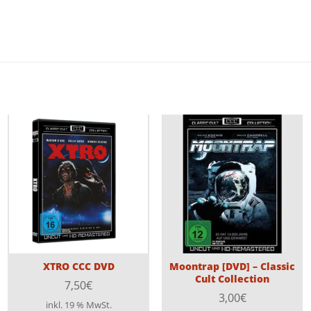
XTRO CCC DVD
Moontrap [DVD] – Classic
Cult Collection
7,50
€
3,00
€
inkl. 19 % MwSt.