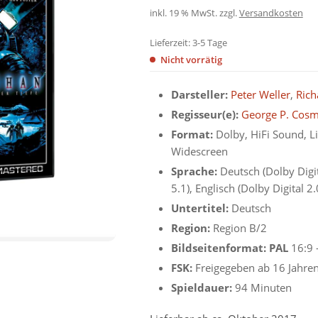
inkl. 19 % MwSt.
zzgl.
Versandkosten
Lieferzeit:
3-5 Tage
Nicht vorrätig
Darsteller:
Peter Weller
,
Rich
Regisseur(e):
George P. Cosm
Format:
Dolby, HiFi Sound, Li
Widescreen
Sprache:
Deutsch (Dolby Digit
5.1), Englisch (Dolby Digital 2.
Untertitel:
Deutsch
Region:
Region B/2
Bildseitenformat: PAL
16:9 
FSK:
Freigegeben ab 16 Jahre
Spieldauer:
94 Minuten