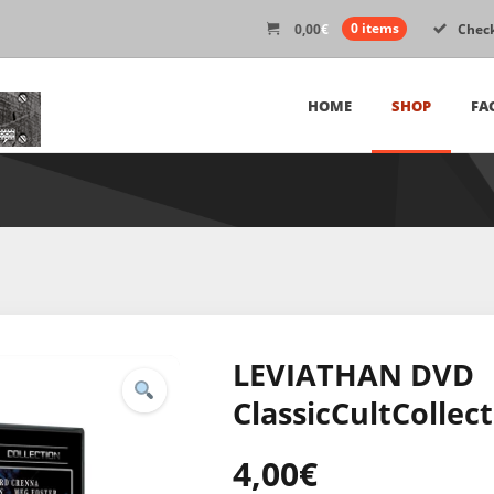
0,00
€
0 items
Chec
HOME
SHOP
FA
LEVIATHAN DVD
ClassicCultCollec
4,00
€