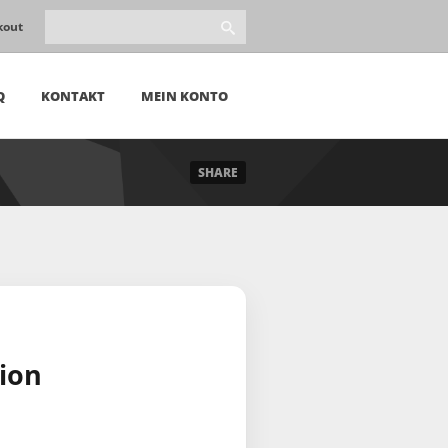
kout
Q
KONTAKT
MEIN KONTO
SHARE
tion