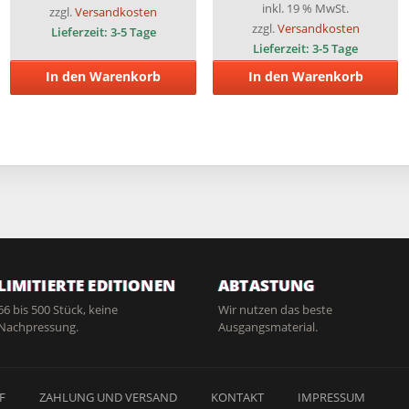
inkl. 19 % MwSt.
zzgl.
Versandkosten
zzgl.
Versandkosten
Lieferzeit:
3-5 Tage
Lieferzeit:
3-5 Tage
In den Warenkorb
In den Warenkorb
LIMITIERTE EDITIONEN
ABTASTUNG
66 bis 500 Stück, keine
Wir nutzen das beste
Nachpressung.
Ausgangsmaterial.
F
ZAHLUNG UND VERSAND
KONTAKT
IMPRESSUM