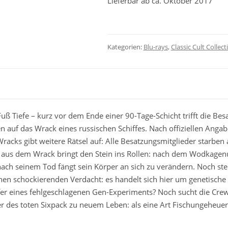
Lieferbar ab ca. Oktober 2017
Kategorien:
Blu-rays
,
Classic Cult Collect
uß Tiefe – kurz vor dem Ende einer 90-Tage-Schicht trifft die Be
auf das Wrack eines russischen Schiffes. Nach offiziellen Angabe
racks gibt weitere Rätsel auf: Alle Besatzungsmitglieder starben
 aus dem Wrack bringt den Stein ins Rollen: nach dem Wodkagenu
ch seinem Tod fängt sein Körper an sich zu verändern. Noch steh
nen schockierenden Verdacht: es handelt sich hier um genetisch
er eines fehlgeschlagenen Gen-Experiments? Noch sucht die Crew
 des toten Sixpack zu neuem Leben: als eine Art Fischungeheuer w