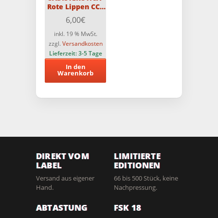
Rote Lippen CCC
DVD
6,00
€
inkl. 19 % MwSt.
zzgl.
Versandkosten
Lieferzeit:
3-5 Tage
In den
Warenkorb
DIREKT VOM
LIMITIERTE
LABEL
EDITIONEN
Versand aus eigener
66 bis 500 Stück, keine
Hand.
Nachpressung.
ABTASTUNG
FSK 18