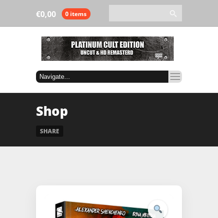
€
0,00
0 items
Shop
SHARE