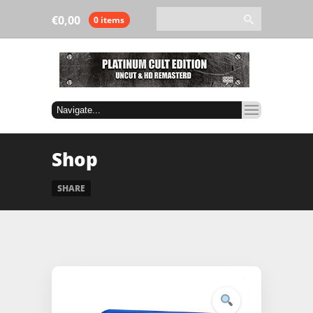
€
0,00
0 items
Shop
SHARE