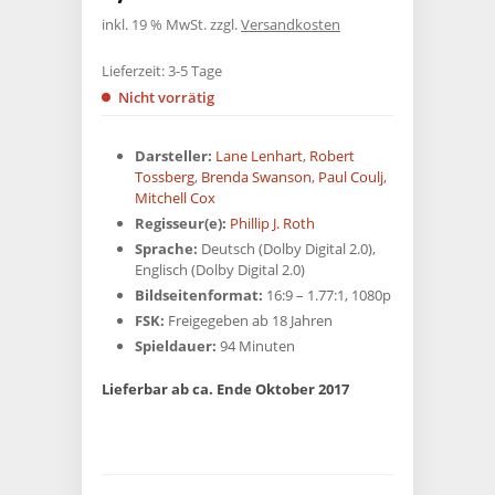
inkl. 19 % MwSt.
zzgl.
Versandkosten
Lieferzeit:
3-5 Tage
Nicht vorrätig
Darsteller:
Lane Lenhart
,
Robert
Tossberg
,
Brenda Swanson
,
Paul Coulj
,
Mitchell Cox
Regisseur(e):
Phillip J. Roth
Sprache:
Deutsch (Dolby Digital 2.0),
Englisch (Dolby Digital 2.0)
Bildseitenformat:
16:9 – 1.77:1, 1080p
FSK:
Freigegeben ab 18 Jahren
Spieldauer:
94 Minuten
Lieferbar ab ca. Ende Oktober 2017