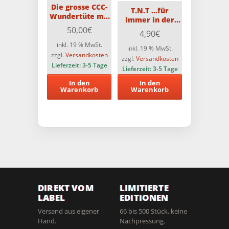
Die grosse CCC-
T.N.T …für
Wundertüte mit
immer in der
10 CCC-Blu-Rays
Hölle (Classic
50,00
€
4,90
€
Cult Edition) [Blu-
inkl. 19 % MwSt.
ray]
inkl. 19 % MwSt.
zzgl.
Versandkosten
zzgl.
Versandkosten
Lieferzeit:
3-5 Tage
Lieferzeit:
3-5 Tage
In den
In den
Warenkorb
Warenkorb
DIREKT VOM
LIMITIERTE
LABEL
EDITIONEN
Versand aus eigener
66 bis 500 Stück, keine
Hand.
Nachpressung.