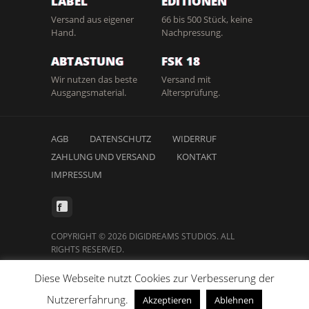
LABEL
EDITIONEN
Versand aus eigener
66 bis 500 Stück, keine
Hand.
Nachpressung.
ABTASTUNG
FSK 18
Wir nutzen das beste
Versand mit
Ausgangsmaterial.
Altersprüfung.
AGB
DATENSCHUTZ
WIDERRUF
ZAHLUNG UND VERSAND
KONTAKT
IMPRESSUM
COPYRIGHT © 2026 DIGIDREAMS STUDIOS. ALL
RIGHTS RESERVED.
Diese Webseite nutzt Cookies zur Verbesserung der
Nutzererfahrung.
Akzeptieren
Ablehnen
Vertrag widerrufen