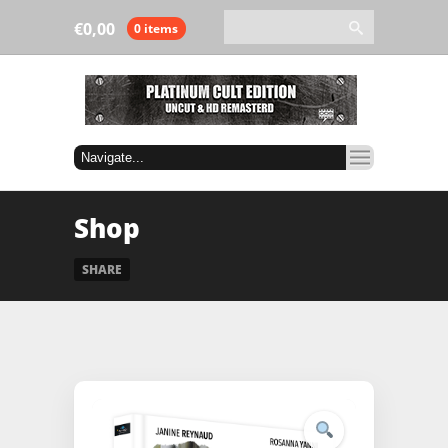
€
0,00
0 items
Shop
SHARE