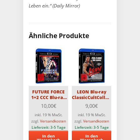
Leben ein.“ (Daily Mirror)
Ähnliche Produkte
FUTURE FORCE
LEON Blu-ray
1+2 CCC Blu-ray
ClassicCultCollection
Double-Feature
35th Anniversary
10,00
€
9,00
€
Director’s Cut
inkl. 19 % MwSt.
inkl. 19 % MwSt.
zzgl.
Versandkosten
zzgl.
Versandkosten
Lieferzeit:
3-5 Tage
Lieferzeit:
3-5 Tage
In den
In den