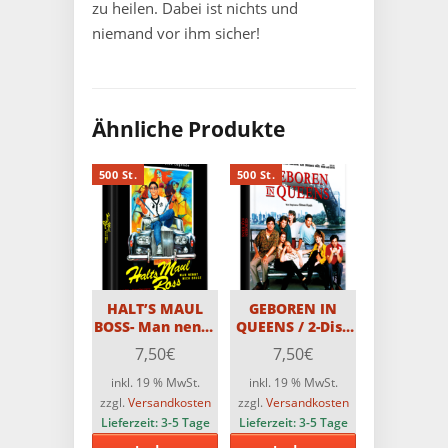
zu heilen. Dabei ist nichts und
niemand vor ihm sicher!
Ähnliche Produkte
500 St.
500 St.
HALT’S MAUL
GEBOREN IN
BOSS- Man nennt
QUEENS / 2-Disc
mich Bruce / 2-
MediaBook
7,50
€
7,50
€
Disc MediaBook
Edition mit Blu-
Edition mit Blu-
ray und DVD –
inkl. 19 % MwSt.
inkl. 19 % MwSt.
ray und DVD –
Limitiert auf 500
zzgl.
Versandkosten
zzgl.
Versandkosten
Limitiert auf 500
Stück
Lieferzeit:
3-5 Tage
Lieferzeit:
3-5 Tage
Stück