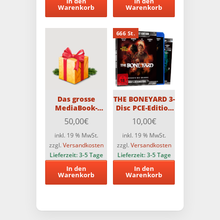
In den
In den
Warenkorb
Warenkorb
666 St.
Das grosse
THE BONEYARD 3-
MediaBook-
Disc PCE-Edition
Weihnachts-
im Schuber (1 x
50,00
€
10,00
€
Überraschungspaket
Blu-ray, 2 x DVD)
mit 6
Limitiert auf 666
inkl. 19 % MwSt.
inkl. 19 % MwSt.
MediaBooks
Stück
zzgl.
Versandkosten
zzgl.
Versandkosten
(Teilweise FSK18)
Lieferzeit:
3-5 Tage
Lieferzeit:
3-5 Tage
+ eine tolle
In den
In den
Überraschung
Warenkorb
Warenkorb