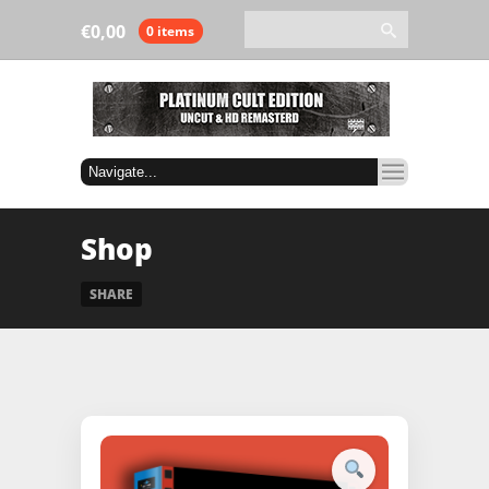
€
0,00
0 items
Shop
SHARE