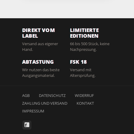
DIREKT VOM
LIMITIERTE
LABEL
EDITIONEN
Versand aus eigener
66 bis 500 Stück, keine
Hand.
Nachpressung.
ABTASTUNG
FSK 18
Wir nutzen das beste
Versand mit
Ausgangsmaterial.
Altersprüfung.
AGB
DATENSCHUTZ
WIDERRUF
ZAHLUNG UND VERSAND
KONTAKT
IMPRESSUM