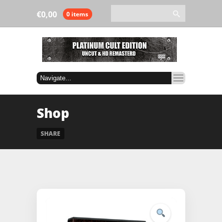
€
0,00
0 items
Shop
SHARE