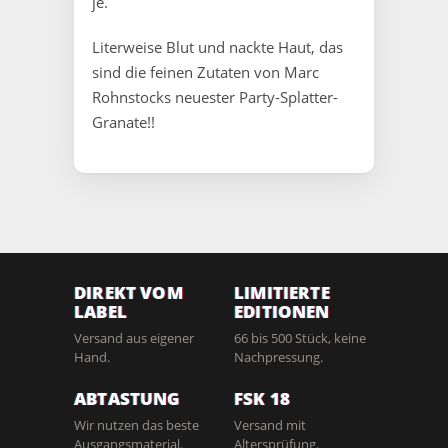
je.
Literweise Blut und nackte Haut, das
sind die feinen Zutaten von Marc
Rohnstocks neuester Party-Splatter-
Granate!!
DIREKT VOM
LIMITIERTE
LABEL
EDITIONEN
Versand aus eigener
66 bis 500 Stück, keine
Hand.
Nachpressung.
ABTASTUNG
FSK 18
Wir nutzen das beste
Versand mit
Ausgangsmaterial.
Altersprüfung.