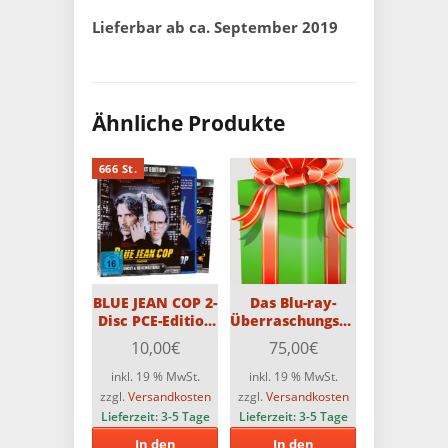
Lieferbar ab ca. September 2019
Ähnliche Produkte
666 St.
BLUE JEAN COP 2-
Das Blu-ray-
Disc PCE-Edition
Überraschungspaket
mit Schuber (Blu-
mit 15 Blu-rays
10,00
€
75,00
€
ray & DVD)
(Teilweise FSK18)
Limitiert auf 666
inkl. 19 % MwSt.
inkl. 19 % MwSt.
Stück
zzgl.
Versandkosten
zzgl.
Versandkosten
Lieferzeit:
3-5 Tage
Lieferzeit:
3-5 Tage
In den
In den