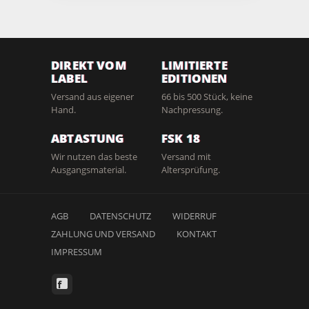
DIREKT VOM
LIMITIERTE
LABEL
EDITIONEN
Versand aus eigener
66 bis 500 Stück, keine
Hand.
Nachpressung.
ABTASTUNG
FSK 18
Wir nutzen das beste
Versand mit
Ausgangsmaterial.
Altersprüfung.
AGB
DATENSCHUTZ
WIDERRUF
ZAHLUNG UND VERSAND
KONTAKT
IMPRESSUM