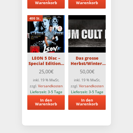
Warenkorb
Warenkorb
400 St.
LEON 5 Disc –
Das grosse
Special Edition –
Herbst/Winter-
streng limitiert
PCE-
25,00
€
50,00
€
auf 400 Stück
Überraschungspaket
mit 5 PCE-Titeln
inkl. 19 % MwSt.
inkl. 19 % MwSt.
(Teilweise
zzgl.
Versandkosten
zzgl.
Versandkosten
FSK18)!!
Lieferzeit:
3-5 Tage
Lieferzeit:
3-5 Tage
In den
In den
Warenkorb
Warenkorb