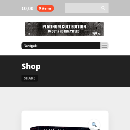
€
0,00
0 items
Shop
SHARE