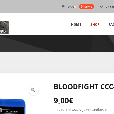
0,00
€
0 items
Chec
HOME
SHOP
FA
BLOODFIGHT CCC-
9,00
€
inkl. 19 % MwSt.
zzgl.
Versandkosten