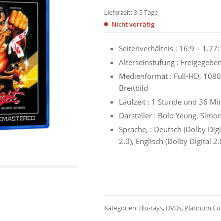
Lieferzeit:
3-5 Tage
Nicht vorrätig
Seitenverhältnis :
16:9 – 1.77:
Alterseinstufung :
Freigegeben
Medienformat : Full-HD, 108
Breitbild
Laufzeit :
1 Stunde und 36 Mi
Darsteller :
Bolo Yeung, Simo
Sprache, :
Deutsch (Dolby Digit
2.0), Englisch (Dolby Digital 2.
Kategorien:
Blu-rays
,
DVDs
,
Platinum Cul