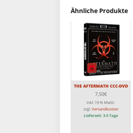
Ähnliche Produkte
THE AFTERMATH CCC-DVD
7,50
€
inkl. 19 % MwSt.
zzgl.
Versandkosten
Lieferzeit:
3-5 Tage