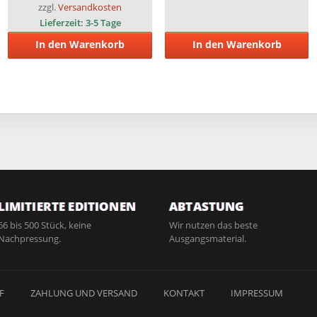
zzgl.
Versandkosten
Lieferzeit:
3-5 Tage
In den Warenkorb
In den Warenkorb
LIMITIERTE EDITIONEN
ABTASTUNG
66 bis 500 Stück, keine
Wir nutzen das beste
Nachpressung.
Ausgangsmaterial.
F
ZAHLUNG UND VERSAND
KONTAKT
IMPRESSUM