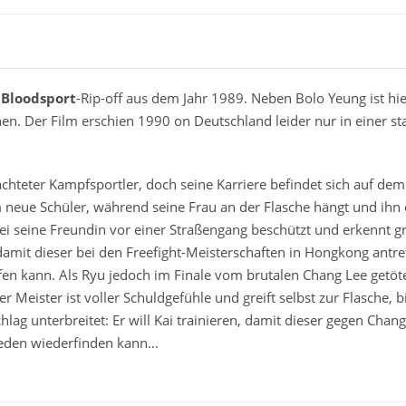
s
Bloodsport
-Rip-off aus dem Jahr 1989. Neben Bolo Yeung ist h
en. Der Film erschien 1990 on Deutschland leider nur in einer st
chteter Kampfsportler, doch seine Karriere befindet sich auf dem
neue Schüler, während seine Frau an der Flasche hängt und ihn ei
i seine Freundin vor einer Straßengang beschützt und erkennt g
 damit dieser bei den Freefight-Meisterschaften in Hongkong an
en kann. Als Ryu jedoch im Finale vom brutalen Chang Lee getötet
 Meister ist voller Schuldgefühle und greift selbst zur Flasche, b
lag unterbreitet: Er will Kai trainieren, damit dieser gegen Chan
ieden wiederfinden kann…