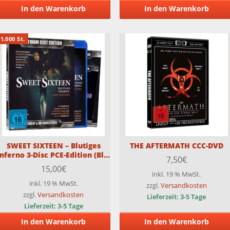
In den Warenkorb
In den Warenkorb
1.000 St.
SWEET SIXTEEN – Blutiges
THE AFTERMATH CCC-DVD
Inferno 3-Disc PCE-Edition (Blu-
7,50
€
ray + 2 x DVD) Limitiert auf
15,00
€
1000 Stück
inkl. 19 % MwSt.
inkl. 19 % MwSt.
zzgl.
Versandkosten
zzgl.
Versandkosten
Lieferzeit:
3-5 Tage
Lieferzeit:
3-5 Tage
In den Warenkorb
In den Warenkorb