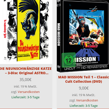
DIE NEUNSCHWÄNZIGE KATZE
– 3-Disc Original ASTRO
MAD MISSION Teil 1 – Classi
Medienbuch- Cover H –
35,00
€
Cult Collection (DVD)
Limitiert auf 66 Stück – 4K auf
Blu-ray
inkl. 19 % MwSt.
9,00
€
zzgl.
Versandkosten
inkl. 19 % MwSt.
Lieferzeit:
3-5 Tage
zzgl.
Versandkosten
Lieferzeit:
3-5 Tage