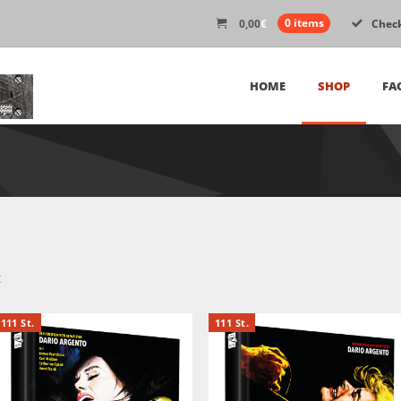
0,00
€
0 items
Chec
HOME
SHOP
FA
t
111 St.
111 St.