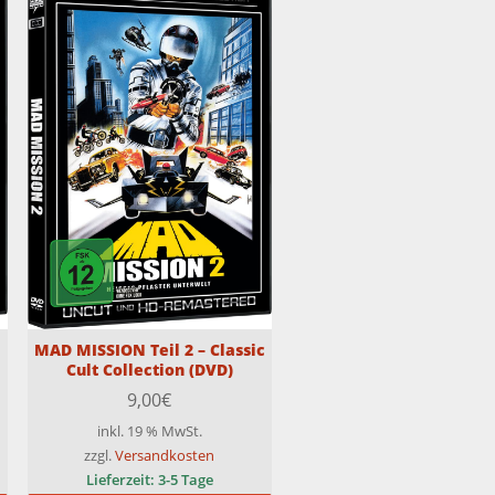
c
MAD MISSION Teil 2 – Classic
Cult Collection (DVD)
9,00
€
inkl. 19 % MwSt.
zzgl.
Versandkosten
Lieferzeit:
3-5 Tage