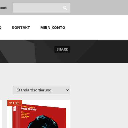
kout
Q
KONTAKT
MEIN KONTO
SHARE
111 St.