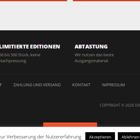
LIMITIERTE EDITIONEN
ABTASTUNG
66 bis 500 Stück, keine
Wir nutzen das beste
Nachpressung.
Ausgangsmaterial.
F
ZAHLUNG UND VERSAND
KONTAKT
IMPRESSUM
COPYRIGHT © 2026 DI
Vertrag widerrufen
 zur Verbesserung der Nutzererfahrung.
Akzeptieren
Ablehnen