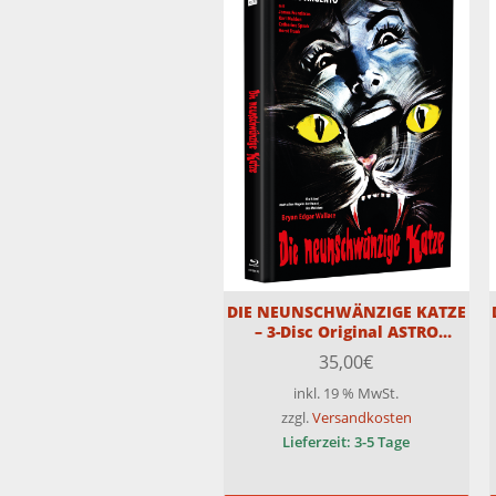
DIE NEUNSCHWÄNZIGE KATZE
– 3-Disc Original ASTRO
Medienbuch- Cover E –
35,00
€
Limitiert auf 99 Stück – 4K auf
Blu-ray
inkl. 19 % MwSt.
zzgl.
Versandkosten
Lieferzeit:
3-5 Tage