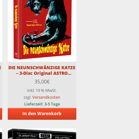
E
DIE NEUNSCHWÄNZIGE KATZE
– 3-Disc Original ASTRO
Medienbuch- Cover D –
35,00
€
Limitiert auf 111 Stück – 4K
auf Blu-ray
inkl. 19 % MwSt.
zzgl.
Versandkosten
Lieferzeit:
3-5 Tage
In den Warenkorb