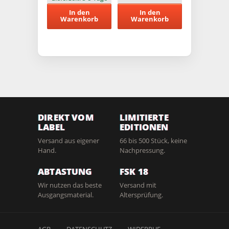
Stück – 4K auf
In den
In den
Blu-ray
Warenkorb
Warenkorb
DIREKT VOM
LIMITIERTE
LABEL
EDITIONEN
Versand aus eigener
66 bis 500 Stück, keine
Hand.
Nachpressung.
ABTASTUNG
FSK 18
Wir nutzen das beste
Versand mit
Ausgangsmaterial.
Altersprüfung.
AGB
DATENSCHUTZ
WIDERRUF