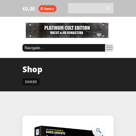
€
0,00
0 items
Shop
SHARE