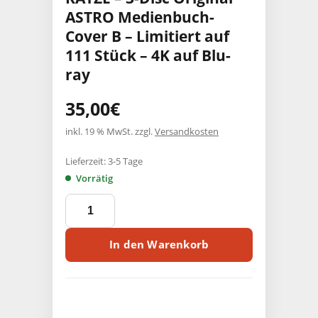
ASTRO Medienbuch-
Cover B – Limitiert auf
111 Stück – 4K auf Blu-
ray
35,00
€
inkl. 19 % MwSt.
zzgl.
Versandkosten
Lieferzeit:
3-5 Tage
Vorrätig
DIE
NEUNSCHWÄNZIGE
KATZE
-
In den Warenkorb
3-
Disc
Original
ASTRO
Medienbuch-