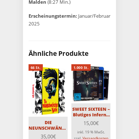
Malden
(8:27 Min.)
Erscheinungstermin:
Januar/Februar
2025
Ähnliche Produkte
66 St.
1.000 St.
SWEET SIXTEEN –
Blutiges Inferno
3-Disc PCE-
DIE
15,00
€
Edition (Blu-ray +
NEUNSCHWÄNZIGE
2 x DVD)
inkl. 19 % MwSt.
KATZE – 3-Disc
35,00
€
Limitiert auf
zzgl.
Versandkosten