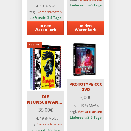
Original ASTRO
1000 Stück
Medienbuch-
Lieferzeit:
3-5 Tage
inkl. 19 % MwSt.
Cover H –
zzgl.
Versandkosten
Limitiert auf 66
Lieferzeit:
3-5 Tage
Stück – 4K auf
In den
In den
Blu-ray
Warenkorb
Warenkorb
111 St.
PROTOTYPE CCC
DVD
DIE
3,00
€
NEUNSCHWÄNZIGE
inkl. 19 % MwSt.
KATZE – 3-Disc
35,00
€
zzgl.
Versandkosten
Original ASTRO
Medienbuch-
Lieferzeit:
3-5 Tage
inkl. 19 % MwSt.
Cover A –
zzgl.
Versandkosten
Limitiert auf 111
Lieferzeit:
3-5 Tage