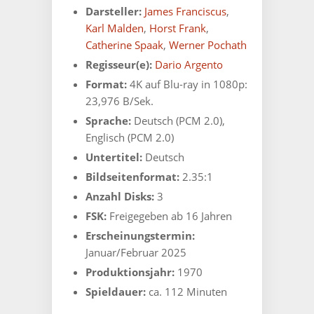
Cover
Darsteller:
James Franciscus
,
B
Karl Malden
,
Horst Frank
,
-
Catherine Spaak
,
Werner Pochath
Limitiert
Regisseur(e):
Dario Argento
auf
111
Format:
4K auf Blu-ray in 1080p:
Stück
23,976 B/Sek.
-
Sprache:
Deutsch (PCM 2.0),
4K
auf
Englisch (PCM 2.0)
Blu-
Untertitel:
Deutsch
ray
Bildseitenformat:
2.35:1
Menge
Anzahl Disks:
3
FSK:
Freigegeben ab 16 Jahren
Erscheinungstermin:
Januar/Februar 2025
Produktionsjahr:
1970
Spieldauer:
ca. 112 Minuten