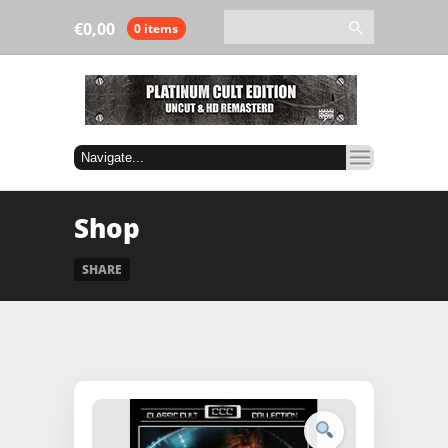
€
0,00
0 items
Shop
SHARE