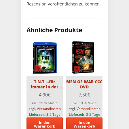
Rezension veröffentlichen zu können.
Ähnliche Produkte
T.N.T …für
MEN OF WAR CCC
immer in der
DVD
Hölle (Classic
4,90
€
7,50
€
Cult Edition) [Blu-
ray]
inkl. 19 % MwSt.
inkl. 19 % MwSt.
zzgl.
Versandkosten
zzgl.
Versandkosten
Lieferzeit:
3-5 Tage
Lieferzeit:
3-5 Tage
In den
In den
Warenkorb
Warenkorb