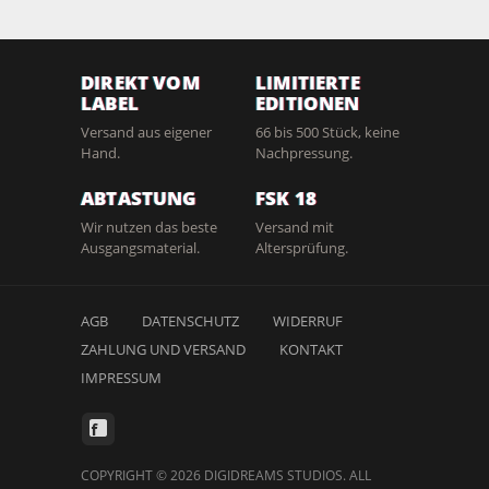
DIREKT VOM
LIMITIERTE
LABEL
EDITIONEN
Versand aus eigener
66 bis 500 Stück, keine
Hand.
Nachpressung.
ABTASTUNG
FSK 18
Wir nutzen das beste
Versand mit
Ausgangsmaterial.
Altersprüfung.
AGB
DATENSCHUTZ
WIDERRUF
ZAHLUNG UND VERSAND
KONTAKT
IMPRESSUM
COPYRIGHT © 2026 DIGIDREAMS STUDIOS. ALL