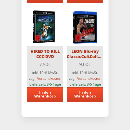
HIRED TO KILL
LEON Blu-ray
CCC-DVD
ClassicCultCollection
35th Anniversary
7,50
€
9,00
€
Director’s Cut
inkl. 19 % MwSt.
inkl. 19 % MwSt.
zzgl.
Versandkosten
zzgl.
Versandkosten
Lieferzeit:
3-5 Tage
Lieferzeit:
3-5 Tage
In den
In den
Warenkorb
Warenkorb