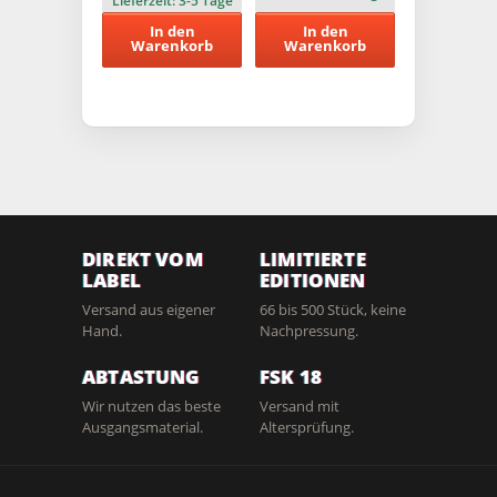
Lieferzeit:
3-5 Tage
In den
In den
Warenkorb
Warenkorb
DIREKT VOM
LIMITIERTE
LABEL
EDITIONEN
Versand aus eigener
66 bis 500 Stück, keine
Hand.
Nachpressung.
ABTASTUNG
FSK 18
Wir nutzen das beste
Versand mit
Ausgangsmaterial.
Altersprüfung.