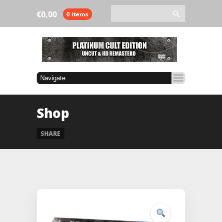
€
0,00
0 items
Shop
SHARE