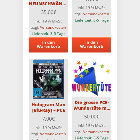
NEUNSCHWÄNZIGE
inkl. 19 % MwSt.
KATZE – 3-Disc
35,00
€
zzgl.
Versandkosten
Original ASTRO
Medienbuch-
Lieferzeit:
3-5 Tage
inkl. 19 % MwSt.
Cover H –
zzgl.
Versandkosten
Limitiert auf 66
Lieferzeit:
3-5 Tage
Stück – 4K auf
In den
In den
Blu-ray
Warenkorb
Warenkorb
Die grosse PCE-
Hologram Man
Wundertüte mit
[Blu-Ray] – PCE
6 PCE-Blu-rays
50,00
€
7,00
€
inkl. 19 % MwSt.
inkl. 19 % MwSt.
zzgl.
Versandkosten
zzgl.
Versandkosten
Lieferzeit:
3-5 Tage