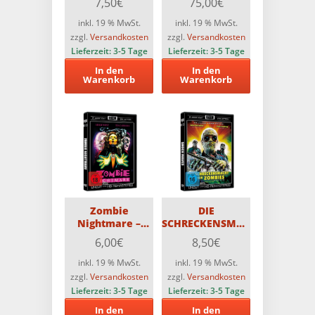
7,50
€
75,00
€
Edition mit Blu-
mit 25 Blu-rays
ray und DVD –
(Teilweise FSK18)
inkl. 19 % MwSt.
inkl. 19 % MwSt.
Limitiert auf 500
+ eine tolle
zzgl.
Versandkosten
zzgl.
Versandkosten
Stück
Überraschung
Lieferzeit:
3-5 Tage
Lieferzeit:
3-5 Tage
In den
In den
Warenkorb
Warenkorb
Zombie
DIE
Nightmare –
SCHRECKENSMACHT
Classic Cult
DER ZOMBIES –
6,00
€
8,50
€
Edition DVD
CCC-DVD
inkl. 19 % MwSt.
inkl. 19 % MwSt.
zzgl.
Versandkosten
zzgl.
Versandkosten
Lieferzeit:
3-5 Tage
Lieferzeit:
3-5 Tage
In den
In den