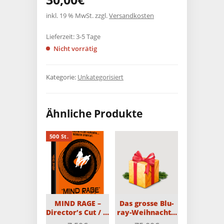
inkl. 19 % MwSt.
zzgl.
Versandkosten
Lieferzeit:
3-5 Tage
Nicht vorrätig
Kategorie:
Unkategorisiert
Ähnliche Produkte
500 St.
MIND RAGE –
Das grosse Blu-
Director’s Cut / 2-
ray-Weihnachts-
Disc MediaBook
Überraschungspaket