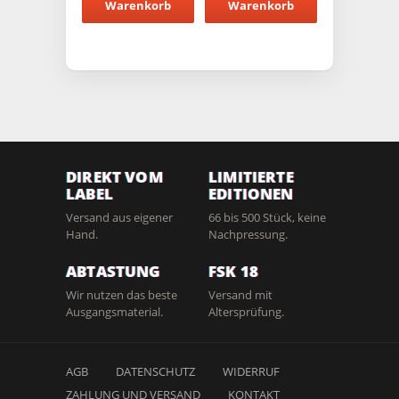
Warenkorb
Warenkorb
DIREKT VOM
LIMITIERTE
LABEL
EDITIONEN
Versand aus eigener
66 bis 500 Stück, keine
Hand.
Nachpressung.
ABTASTUNG
FSK 18
Wir nutzen das beste
Versand mit
Ausgangsmaterial.
Altersprüfung.
AGB
DATENSCHUTZ
WIDERRUF
ZAHLUNG UND VERSAND
KONTAKT