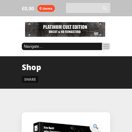
€
0,00
0 items
Shop
SHARE