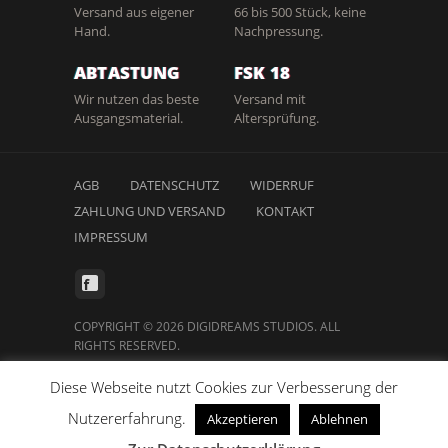
Versand aus eigener
66 bis 500 Stück, keine
Hand.
Nachpressung.
ABTASTUNG
FSK 18
Wir nutzen das beste
Versand mit
Ausgangsmaterial.
Altersprüfung.
AGB
DATENSCHUTZ
WIDERRUF
ZAHLUNG UND VERSAND
KONTAKT
IMPRESSUM
COPYRIGHT © 2026 DIGIDREAMS STUDIOS. ALL
RIGHTS RESERVED.
Diese Webseite nutzt Cookies zur Verbesserung der
Nutzererfahrung.
Akzeptieren
Ablehnen
Vertrag widerrufen