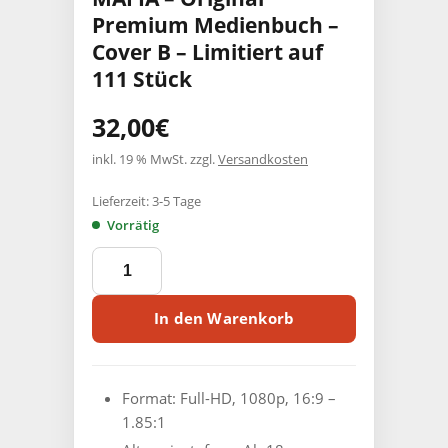
Premium Medienbuch –
Cover B – Limitiert auf
111 Stück
32,00
€
inkl. 19 % MwSt.
zzgl.
Versandkosten
Lieferzeit:
3-5 Tage
Vorrätig
IN
DEN
KLAUEN
DER
In den Warenkorb
MAFIA
-
Original
Premium
Format: Full-HD, 1080p, ‎
16:9 –
Medienbuch
1.85:1
-