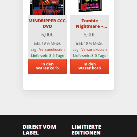
MINDRIPPER CCC-
Zombie
DVD
Nightmare –
Classic Cult
6,00
€
6,00
€
Edition DVD
inkl. 19 % MwSt.
inkl. 19 % MwSt.
zzgl.
Versandkosten
zzgl.
Versandkosten
Lieferzeit:
3-5 Tage
Lieferzeit:
3-5 Tage
In den
In den
Warenkorb
Warenkorb
DIREKT VOM
LIMITIERTE
LABEL
EDITIONEN