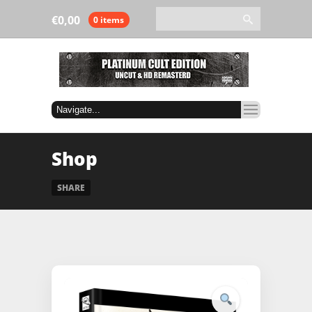
€
0,00
0 items
Shop
SHARE