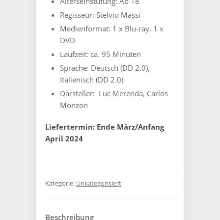
Alterseinstufung: Ab 18
Cover
B
Regisseur: ‎Stelvio
Massi
-
Medienformat: ‎1 x Blu-ray, 1 x
Limitiert
DVD
auf
111
Laufzeit: ca. 95 Minuten
Stück
Sprache: ‎Deutsch (DD 2.0),
Menge
Italienisch (DD 2.0)
Darsteller: ‎ Luc
Merenda, Carlos
Monzon
Liefertermin: Ende März/Anfang
April 2024
Kategorie:
Unkategorisiert
Beschreibung