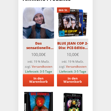
666 St.
Das
BLUE JEAN COP 2-
sensationelle
Disc PCE-Edition
„Ich spare über
mit Schuber (Blu-
100,00
€
10,00
€
50%
ray & DVD)
Herbst/Winter-
Limitiert auf 666
inkl. 19 % MwSt.
inkl. 19 % MwSt.
Überraschungspaket“!!
Stück
zzgl.
Versandkosten
zzgl.
Versandkosten
Lieferzeit:
3-5 Tage
Lieferzeit:
3-5 Tage
In den
In den
Warenkorb
Warenkorb