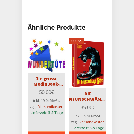
Ähnliche Produkte
111 St.
Die grosse
MediaBook-
Wundertüte mit
50,00
€
DIE
3 MediaBooks
NEUNSCHWÄNZIGE
inkl. 19 % MwSt.
KATZE – 3-Disc
35,00
€
zzgl.
Versandkosten
Original ASTRO
Lieferzeit:
3-5 Tage
Medienbuch-
inkl. 19 % MwSt.
Cover D –
zzgl.
Versandkosten
Limitiert auf 111
Lieferzeit:
3-5 Tage
Stück – 4K auf