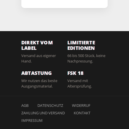
DIREKT VOM
LIMITIERTE
LABEL
EDITIONEN
Versand aus eigener
66 bis 500 Stück, keine
Hand.
Nachpressung.
ABTASTUNG
FSK 18
Wir nutzen das beste
Versand mit
Ausgangsmaterial.
Altersprüfung.
AGB
DATENSCHUTZ
WIDERRUF
ZAHLUNG UND VERSAND
KONTAKT
IMPRESSUM