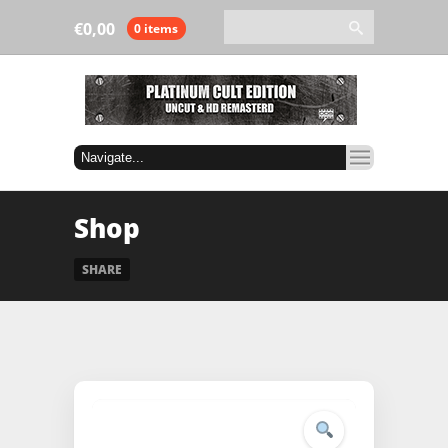
€
0,00
0 items
Shop
SHARE