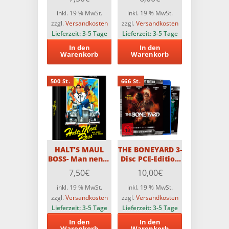
Limitiert auf 500
Stück (Blu-
inkl. 19 % MwSt.
inkl. 19 % MwSt.
ray+DVD)
zzgl.
Versandkosten
zzgl.
Versandkosten
Lieferzeit:
3-5 Tage
Lieferzeit:
3-5 Tage
In den
In den
Warenkorb
Warenkorb
500 St.
666 St.
HALT’S MAUL
THE BONEYARD 3-
BOSS- Man nennt
Disc PCE-Edition
mich Bruce / 2-
im Schuber (1 x
7,50
€
10,00
€
Disc MediaBook
Blu-ray, 2 x DVD)
Edition mit Blu-
Limitiert auf 666
inkl. 19 % MwSt.
inkl. 19 % MwSt.
ray und DVD –
Stück
zzgl.
Versandkosten
zzgl.
Versandkosten
Limitiert auf 500
Lieferzeit:
3-5 Tage
Lieferzeit:
3-5 Tage
Stück
In den
In den
Warenkorb
Warenkorb