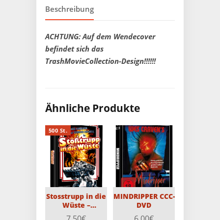
Beschreibung
ACHTUNG: Auf dem Wendecover
befindet sich das
TrashMovieCollection-Design!!!!!!
Ähnliche Produkte
500 St.
Stosstrupp in die
MINDRIPPER CCC-
Wüste –
DVD
Mediabook –
7,50
€
6,00
€