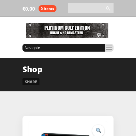
€
0,00
0 items
Shop
SHARE