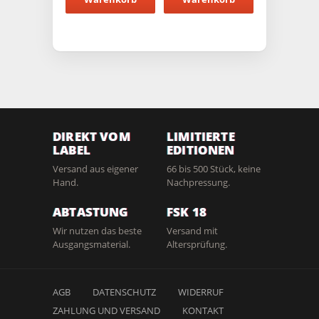
DIREKT VOM
LIMITIERTE
LABEL
EDITIONEN
Versand aus eigener
66 bis 500 Stück, keine
Hand.
Nachpressung.
ABTASTUNG
FSK 18
Wir nutzen das beste
Versand mit
Ausgangsmaterial.
Altersprüfung.
AGB
DATENSCHUTZ
WIDERRUF
ZAHLUNG UND VERSAND
KONTAKT