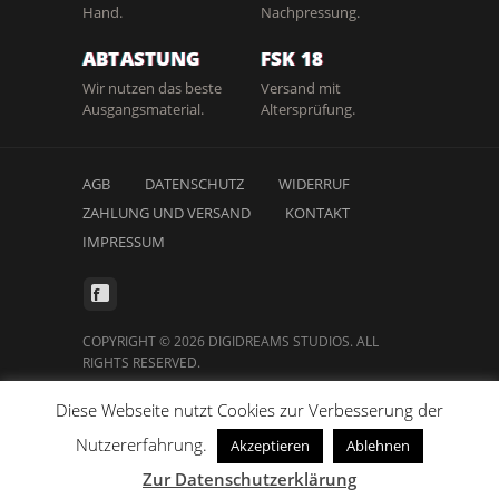
Hand.
Nachpressung.
ABTASTUNG
FSK 18
Wir nutzen das beste
Versand mit
Ausgangsmaterial.
Altersprüfung.
AGB
DATENSCHUTZ
WIDERRUF
ZAHLUNG UND VERSAND
KONTAKT
IMPRESSUM
COPYRIGHT © 2026 DIGIDREAMS STUDIOS. ALL
RIGHTS RESERVED.
Diese Webseite nutzt Cookies zur Verbesserung der
Nutzererfahrung.
Vertrag widerrufen
Akzeptieren
Ablehnen
Zur Datenschutzerklärung