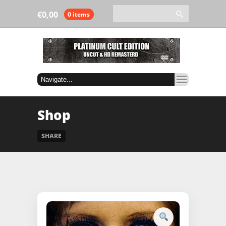
€
0,00
0 items
Shop
SHARE