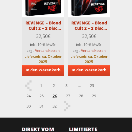
REVENGE – Blood
REVENGE – Blood
Cult 2 – 2 Disc
Cult 2 – 2 Disc
Premium
Premium
32,50
€
32,50
€
Medienbuch –
Medienbuch –
Cover D – Limitiert
Cover F – Limitiert
inkl. 19 % MwSt.
inkl. 19 % MwSt.
auf 66 Stück
auf 66 Stück
zzgl.
Versandkosten
zzgl.
Versandkosten
Lieferzeit:
ca. Oktober
Lieferzeit:
ca. Oktober
2025
2025
In den Warenkorb
In den Warenkorb
1
2
3
…
23
24
25
26
27
28
29
30
31
32
DIREKT VOM
LIMITIERTE