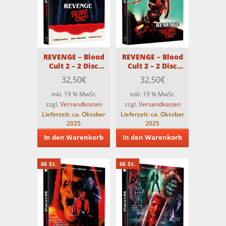
REVENGE – Blood
REVENGE – Blood
Cult 2 – 2 Disc
Cult 2 – 2 Disc
Premium
Premium
32,50
€
32,50
€
Medienbuch –
Medienbuch –
Cover B – Limitiert
Cover C – Limitiert
inkl. 19 % MwSt.
inkl. 19 % MwSt.
auf 66 Stück
auf 66 Stück
zzgl.
Versandkosten
zzgl.
Versandkosten
Lieferzeit:
ca. Oktober
Lieferzeit:
ca. Oktober
2025
2025
In den Warenkorb
In den Warenkorb
66 St.
66 St.