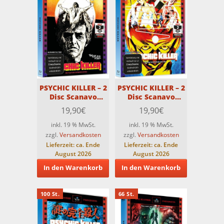
PSYCHIC KILLER – 2
PSYCHIC KILLER – 2
Disc Scanavo
Disc Scanavo
Edition – COVER 3 –
Edition – COVER 4 –
19,90
€
19,90
€
Limitiert auf nur
Limitiert auf nur
100 St.
100 St.
inkl. 19 % MwSt.
inkl. 19 % MwSt.
zzgl.
Versandkosten
zzgl.
Versandkosten
Lieferzeit:
ca. Ende
Lieferzeit:
ca. Ende
August 2026
August 2026
In den Warenkorb
In den Warenkorb
100 St.
66 St.