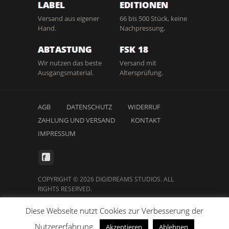
LABEL
EDITIONEN
Versand aus eigener
66 bis 500 Stück, keine
Hand.
Nachpressung.
ABTASTUNG
FSK 18
Wir nutzen das beste
Versand mit
Ausgangsmaterial.
Altersprüfung.
AGB
DATENSCHUTZ
WIDERRUF
ZAHLUNG UND VERSAND
KONTAKT
IMPRESSUM
COPYRIGHT © 2026 DIGIDREAMS STUDIOS. ALL
RIGHTS RESERVED.
Diese Webseite nutzt Cookies zur Verbesserung der
Nutzererfahrung.
Vertrag widerrufen
Akzeptieren
Ablehnen