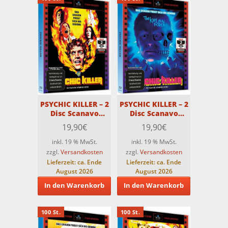
PSYCHIC KILLER – 2
PSYCHIC KILLER – 2
Disc Scanavo
Disc Scanavo
Edition – COVER 1 –
Edition – COVER 2 –
19,90
€
19,90
€
Limitiert auf nur
Limitiert auf nur
100 St.
100 St.
inkl. 19 % MwSt.
inkl. 19 % MwSt.
zzgl.
Versandkosten
zzgl.
Versandkosten
Lieferzeit:
ca. Ende
Lieferzeit:
ca. Ende
August 2026
August 2026
In den Warenkorb
In den Warenkorb
100 St.
100 St.