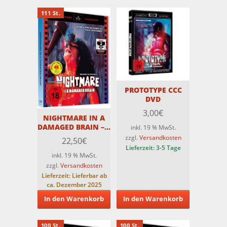
111 St.
PROTOTYPE CCC
DVD
3,00
€
NIGHTMARE IN A
DAMAGED BRAIN – 2
inkl. 19 % MwSt.
Disc ASTRO
zzgl.
Versandkosten
22,50
€
Scanavo-Edition –
Lieferzeit:
3-5 Tage
Cover 5 – Limitiert
inkl. 19 % MwSt.
auf 111 Stück
zzgl.
Versandkosten
Lieferzeit:
Lieferbar ab
ca. Dezember 2025
In den Warenkorb
In den Warenkorb
100 St.
100 St.