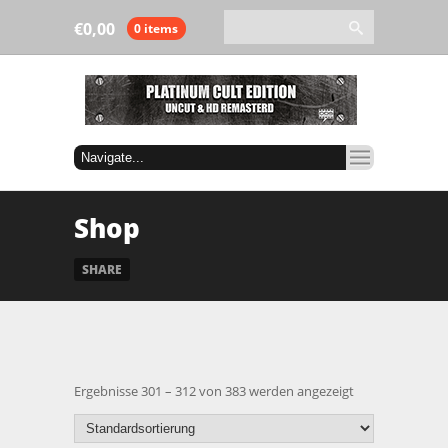
€
0,00
0 items
Shop
SHARE
Ergebnisse 301 – 312 von 383 werden angezeigt