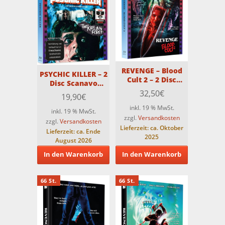
REVENGE – Blood
PSYCHIC KILLER – 2
Cult 2 – 2 Disc
Disc Scanavo
Premium
Edition – COVER 5 –
32,50
€
19,90
€
Medienbuch –
Limitiert auf nur
Cover A – Limitiert
inkl. 19 % MwSt.
100 St.
inkl. 19 % MwSt.
auf 66 Stück
zzgl.
Versandkosten
zzgl.
Versandkosten
Lieferzeit:
ca. Oktober
Lieferzeit:
ca. Ende
2025
August 2026
In den Warenkorb
In den Warenkorb
66 St.
66 St.