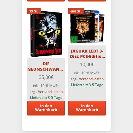
99 St.
666 St.
JAGUAR LEBT 3-
Disc PCE-Edition
mit Soundtrack-
DIE
10,00
€
CD / Im
NEUNSCHWÄNZIGE
Sammelschuber
inkl. 19 % MwSt.
KATZE – 3-Disc
35,00
€
+ Booklet und
zzgl.
Versandkosten
Original ASTRO
Sammelcoupon –
Medienbuch-
Lieferzeit:
3-5 Tage
inkl. 19 % MwSt.
Limitiert auf 666
Cover E –
zzgl.
Versandkosten
Stück
Limitiert auf 99
Lieferzeit:
3-5 Tage
Stück – 4K auf
In den
In den
Blu-ray
Warenkorb
Warenkorb