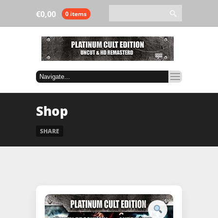
€
0,00
0 items
Shop
SHARE