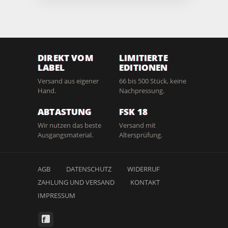
DIREKT VOM
LIMITIERTE
LABEL
EDITIONEN
Versand aus eigener
66 bis 500 Stück, keine
Hand.
Nachpressung.
ABTASTUNG
FSK 18
Wir nutzen das beste
Versand mit
Ausgangsmaterial.
Altersprüfung.
AGB
DATENSCHUTZ
WIDERRUF
ZAHLUNG UND VERSAND
KONTAKT
IMPRESSUM