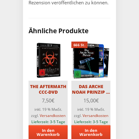
Rezension veröffentlichen zu können.
Ähnliche Produkte
666 St.
THE AFTERMATH
DAS ARCHE
CCC-DVD
NOAH PRINZIP 3-
Disc PCE-Edition
7,50
€
15,00
€
mit Soundtrack-
CD / Im
inkl. 19 % MwSt.
inkl. 19 % MwSt.
Sammelschuber
zzgl.
Versandkosten
zzgl.
Versandkosten
+ Booklet und
Lieferzeit:
3-5 Tage
Lieferzeit:
3-5 Tage
Sammelcoupon –
In den
In den
Limitiert auf 666
Warenkorb
Warenkorb
Stück