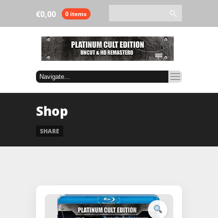
€
0,00
0 items
Shop
SHARE