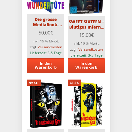
Die grosse
SWEET SIXTEEN –
MediaBook-
Blutiges Inferno
Wundertüte mit
3-Disc PCE-
50,00
€
15,00
€
3 MediaBooks
Edition (Blu-ray +
inkl. 19 % MwSt.
2 x DVD)
inkl. 19 % MwSt.
zzgl.
Versandkosten
Limitiert auf
zzgl.
Versandkosten
Lieferzeit:
3-5 Tage
1000 Stück
Lieferzeit:
3-5 Tage
In den
In den
Warenkorb
Warenkorb
99 St.
66 St.